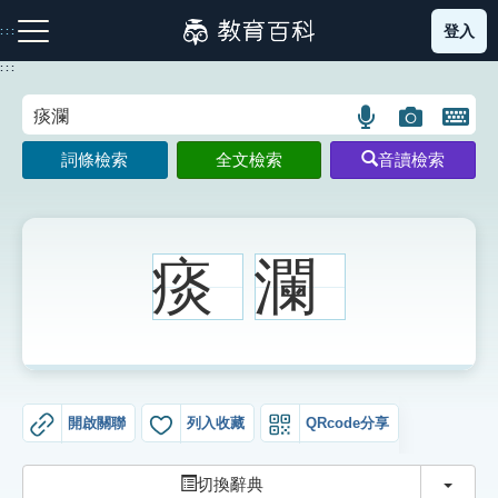
跳
登入
:::
到
主
:::
要
內
語
圖
開
容
注音索引圖示
筆畫索引圖示
部首索引表圖示
言
片
啟
詞條檢索
全文檢索
音讀檢索
搜
搜
鍵
尋
尋
盤
圖
圖
圖
示
示
示
痰
瀾
網站導覽
生字詞彙表
開啟關聯
列入收藏
QRcode分享
成語故事
切換
切換辭典