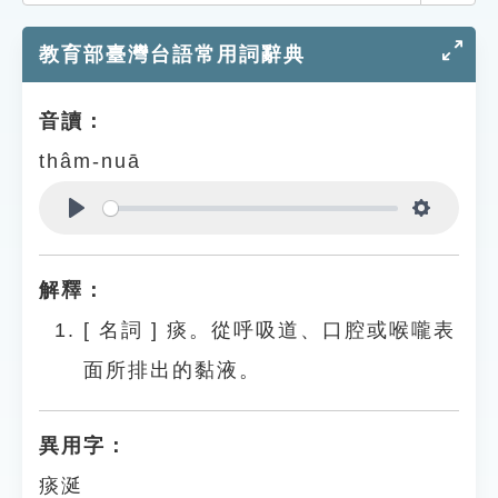
索引選單
教育部臺灣台語常用詞辭典
知識索引
單字索引
音讀：
生命大百科索引
thâm-nuā
遊戲專區
Play
Settings
教學應用
解釋：
貓頭鷹博士
[
名詞
]
痰。從呼吸道、口腔或喉嚨表
面所排出的黏液。
異用字：
痰涎