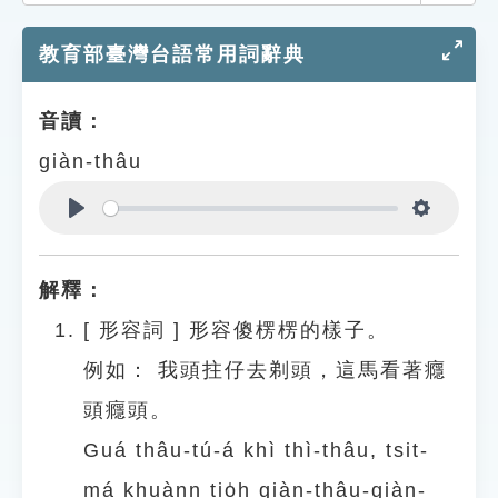
索引選單
教育部臺灣台語常用詞辭典
知識索引
單字索引
音讀：
生命大百科索引
giàn-thâu
遊戲專區
Play
Settings
教學應用
解釋：
貓頭鷹博士
[
形容詞
]
形容傻楞楞的樣子。
例如：
我頭拄仔去剃頭，這馬看著癮
頭癮頭。
Guá thâu-tú-á khì thì-thâu, tsit-
má khuànn tio̍h giàn-thâu-giàn-