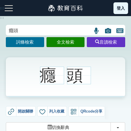
跳
登入
:::
到
主
:::
要
內
語
圖
開
容
注音索引圖示
筆畫索引圖示
部首索引表圖示
言
片
啟
詞條檢索
全文檢索
音讀檢索
搜
搜
鍵
尋
尋
盤
圖
圖
圖
示
示
示
癮
頭
網站導覽
生字詞彙表
開啟關聯
列入收藏
QRcode分享
成語故事
切換
切換辭典