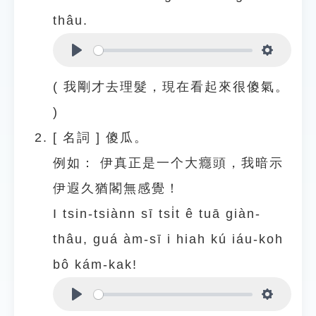
thâu.
Play
Settings
( 我剛才去理髮，現在看起來很傻氣。
)
[
名詞
]
傻瓜。
例如：
伊真正是一个大癮頭，我暗示
伊遐久猶閣無感覺！
I tsin-tsiànn sī tsi̍t ê tuā giàn-
thâu, guá àm-sī i hiah kú iáu-koh
bô kám-kak!
Play
Settings