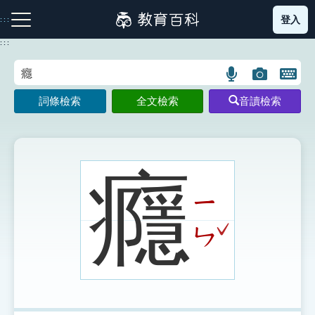
跳
登入
:::
到
主
:::
要
內
語
圖
開
容
注音索引圖示
筆畫索引圖示
部首索引表圖示
言
片
啟
詞條檢索
全文檢索
音讀檢索
搜
搜
鍵
尋
尋
盤
圖
圖
圖
示
示
示
癮
ㄧ
網站導覽
ˇ
ㄣ
生字詞彙表
成語故事