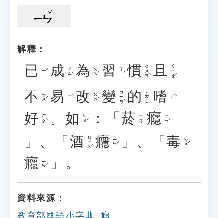
ㄧㄣ
解釋：
已
成
為
習
慣
且
ㄍㄨㄢˋ
ㄑㄧㄝˇ
ㄔㄥˊ
ㄨㄟˊ
ㄒㄧˊ
ㄧˇ
不
易
改
變
的
嗜
ㄅㄧㄢˋ
˙ㄉㄜ
ㄅㄨˊ
ㄍㄞˇ
ㄧˋ
ㄕˋ
好
。
如
：「
菸
癮
ㄏㄠˋ
ㄖㄨˊ
ㄧㄣˇ
ㄧㄢ
」、「
酒
癮
」、「
毒
ㄐㄧㄡˇ
ㄧㄣˇ
ㄉㄨˊ
癮
」。
ㄧㄣˇ
資料來源：
教育部國語小字典_癮