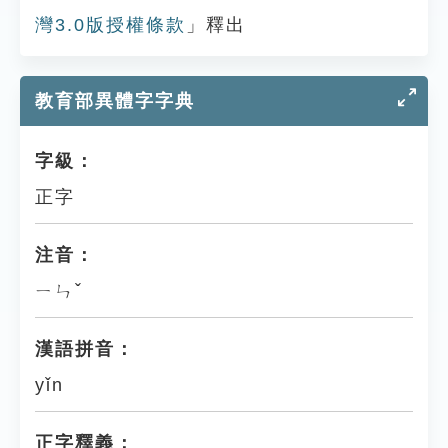
灣3.0版授權條款
」釋出
教育部異體字字典
字級：
正字
注音：
ㄧㄣˇ
漢語拼音：
yǐn
正字釋義：