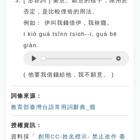
[
形容詞
]
樂意、願意的樣子，限用於
否定，是比較俚俗的用法。
例如：
伊叫我錢借伊，我袂癮。
I kiò guá tsînn tsioh--i, guá bē
giàn.
Play
Settings
( 他要我借錢給他，我不願意。 )
詞條來源：
教育部臺灣台語常用詞辭典_癮
授權資訊：
資料採「
創用CC-姓名標示- 禁止改作 臺