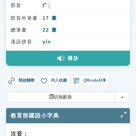
索引選單
ㄔㄨㄤˊ
部首
疒
知識索引
部首外筆畫
17
畫
單字索引
總筆畫
22
畫
生命大百科索引
漢語拼音
yǐn
遊戲專區
播放
教學應用
開啟關聯
列入收藏
QRcode分享
貓頭鷹博士
切換
切換辭典
教育部國語小字典
注音：