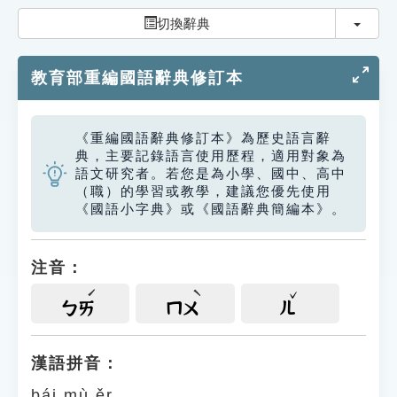
索引選單
切換
切換辭典
知識索引
教育部重編國語辭典修訂本
單字索引
生命大百科索引
《重編國語辭典修訂本》為歷史語言辭
典，主要記錄語言使用歷程，適用對象為
遊戲專區
語文研究者。若您是為小學、國中、高中
（職）的學習或教學，建議您優先使用
《國語小字典》或《國語辭典簡編本》。
教學應用
貓頭鷹博士
注音：
ㄅㄞ
ㄇㄨ
ㄦ
漢語拼音：
bái mù ěr