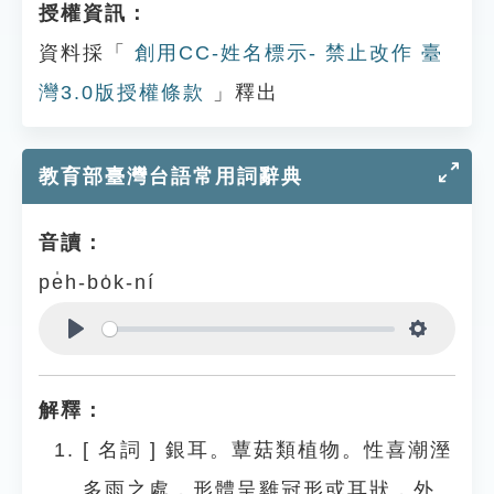
授權資訊：
資料採「
創用CC-姓名標示- 禁止改作 臺
灣3.0版授權條款
」釋出
教育部臺灣台語常用詞辭典
音讀：
pe̍h-bo̍k-ní
Play
Settings
解釋：
[
名詞
]
銀耳。蕈菇類植物。性喜潮溼
多雨之處，形體呈雞冠形或耳狀，外