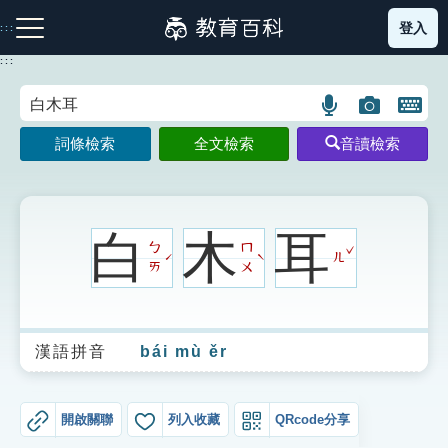
跳
登入
:::
到
主
:::
要
內
語
圖
開
容
注音索引圖示
筆畫索引圖示
部首索引表圖示
言
片
啟
詞條檢索
全文檢索
音讀檢索
搜
搜
鍵
尋
尋
盤
圖
圖
圖
示
示
示
白
木
耳
ˇ
ㄅ
ㄇ
ㄦ
ˊ
ˋ
ㄞ
ㄨ
網站導覽
漢語拼音
bái mù ěr
生字詞彙表
成語故事
開啟關聯
列入收藏
QRcode分享