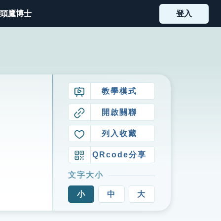
頭鷹博士
登入
教學模式
開啟關聯
列入收藏
QRcode分享
文字大小
小
中
大