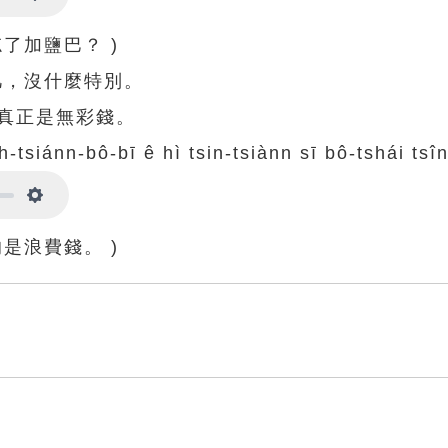
Settings
了加鹽巴？ )
凡，沒什麼特別。
真正是無彩錢。
h-tsiánn-bô-bī ê hì tsin-tsiànn sī bô-tshái tsî
Settings
是浪費錢。 )
味