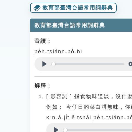
教育部臺灣台語常用詞辭典
教育部臺灣台語常用詞辭典
音讀：
pe̍h-tsiánn-bô-bī
Play
解釋：
[
形容詞
]
指食物味道淡，沒什
例如：
今仔日的菜白汫無味，你
Kin-á-ji̍t ê tshài pe̍h-tsiánn-