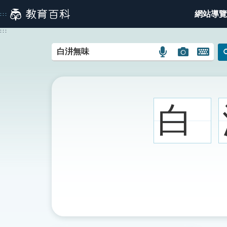
跳
網站導覽
:::
到
主
:::
要
內
語
圖
開
容
言
片
啟
搜
搜
鍵
尋
尋
盤
圖
圖
圖
白
示
示
示