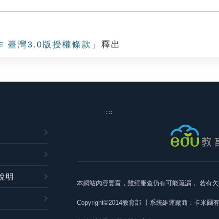
作 臺灣3.0版授權條款
」釋出
:::
說明
本網站內容豐富，雖經審查仍有可能疏漏，
若有欠
Copyright©2014教育部
丨系統維運廠商：卡米爾