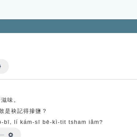
Settings
麼滋味。
敢是袂記得摻鹽？
bô-bī, lí kám-sī bē-kì-tit tsham iâm?