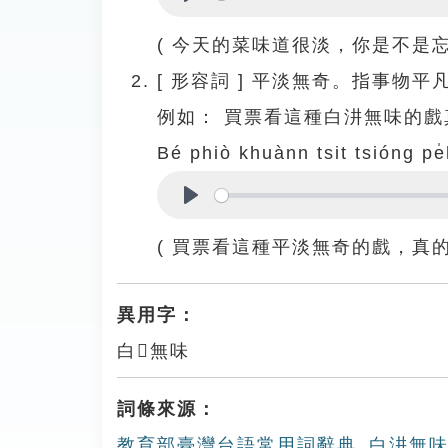
Play
( 今天的菜味道很淡，你是不是忘
[
形容詞
]
平淡無奇。指事物平
例如：
買票看這種白汫無味的戲
Bé phiò khuànn tsit tsióng pe̍
Play
( 買票看這種平淡無奇的戲，真的
異用字：
白𩟗無味
詞條來源：
教育部臺灣台語常用詞辭典_白汫無