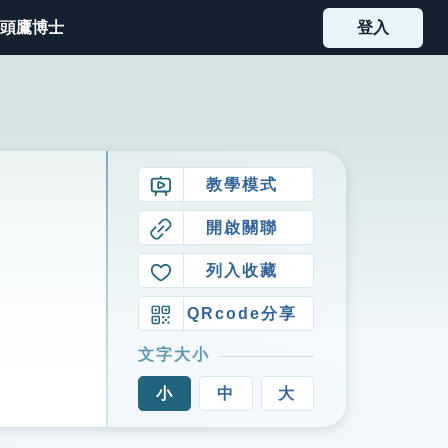
頭鷹博士
登入
教學模式
開啟關聯
列入收藏
QRcode分享
文字大小
小
中
大