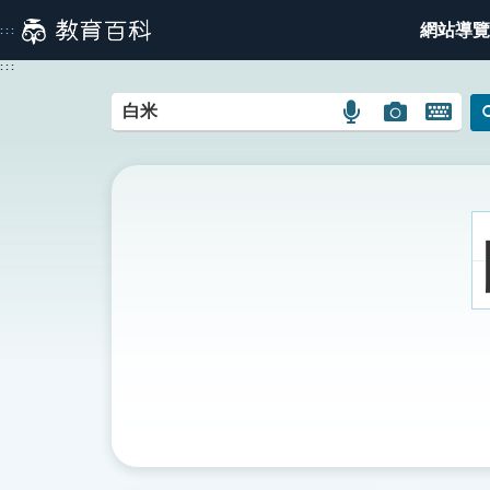
跳
網站導覽
:::
到
主
:::
要
內
語
圖
開
容
言
片
啟
搜
搜
鍵
尋
尋
盤
圖
圖
圖
示
示
示