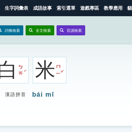
生字詞彙表
成語故事
索引選單
遊戲專區
教學應用
貓
詞條檢索
全文檢索
音讀檢索
白
米
ㄅ
ㄇ
ˇ
ˊ
ㄞ
ㄧ
bái mǐ
漢語拼音