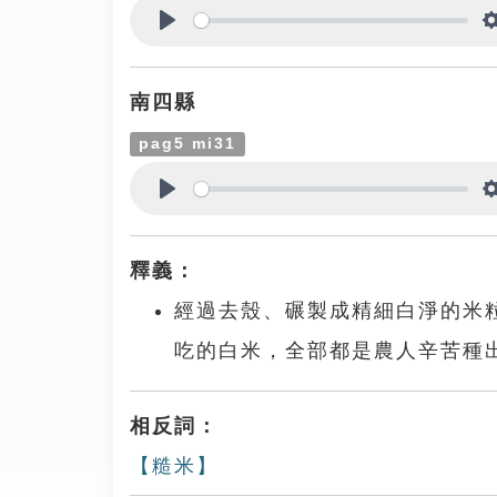
Play
南四縣
pag5 mi31
Play
釋義：
經過去殼、碾製成精細白淨的米粒
吃的白米，全部都是農人辛苦種
相反詞：
【糙米】