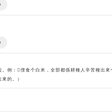
Settings
Settings
。例：𫣆俚食个白米，全部都係耕種人辛苦種出來
出來的。）