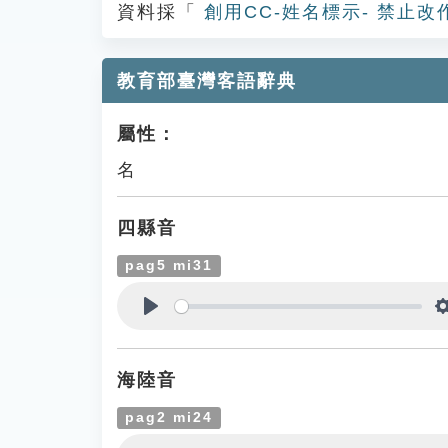
資料採「
創用CC-姓名標示- 禁止改
教育部臺灣客語辭典
屬性：
名
四縣音
pag5 mi31
Play
海陸音
pag2 mi24