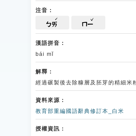
注音：
ㄅㄞ
ㄇㄧ
漢語拼音：
bái mǐ
解釋：
經過碾製 後去除糠層及胚芽 的 精細
資料來源：
教育部重編國語辭典修訂本_白米
授權資訊：