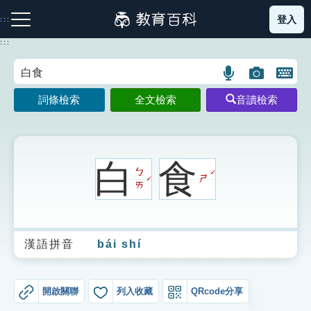
跳
登入
:::
到
主
:::
要
內
語
圖
開
容
注音索引圖示
筆畫索引圖示
部首索引表圖示
言
片
啟
詞條檢索
全文檢索
音讀檢索
搜
搜
鍵
尋
尋
盤
圖
圖
圖
示
示
示
白
食
ㄅ
ˊ
ㄕ
ˊ
ㄞ
網站導覽
漢語拼音
bái shí
生字詞彙表
成語故事
開啟關聯
列入收藏
QRcode分享