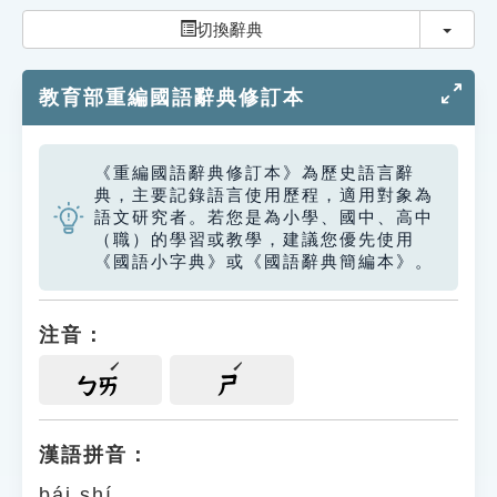
索引選單
切換
切換辭典
知識索引
教育部重編國語辭典修訂本
單字索引
生命大百科索引
《重編國語辭典修訂本》為歷史語言辭
典，主要記錄語言使用歷程，適用對象為
遊戲專區
語文研究者。若您是為小學、國中、高中
（職）的學習或教學，建議您優先使用
《國語小字典》或《國語辭典簡編本》。
教學應用
貓頭鷹博士
注音：
ㄅㄞ
ㄕ
漢語拼音：
bái shí