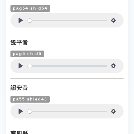
pag54 shid54
Play
Settings
饒平音
pag5 shid5
Play
Settings
詔安音
pa55 shied43
Play
Settings
南四縣