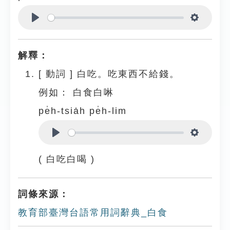
Play
Settings
解釋：
[
動詞
]
白吃。吃東西不給錢。
例如：
白食白啉
pe̍h-tsia̍h pe̍h-lim
Play
Settings
( 白吃白喝 )
詞條來源：
教育部臺灣台語常用詞辭典_白食