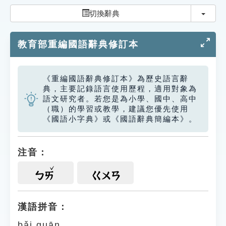
索引選單
切換
切換辭典
知識索引
教育部重編國語辭典修訂本
單字索引
生命大百科索引
《重編國語辭典修訂本》為歷史語言辭
典，主要記錄語言使用歷程，適用對象為
遊戲專區
語文研究者。若您是為小學、國中、高中
（職）的學習或教學，建議您優先使用
《國語小字典》或《國語辭典簡編本》。
教學應用
貓頭鷹博士
注音：
ㄅㄞ
ㄍㄨㄢ
漢語拼音：
bǎi guān