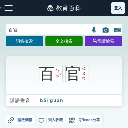
跳
登入
:::
到
主
:::
要
內
語
圖
開
容
注音索引圖示
筆畫索引圖示
部首索引表圖示
言
片
啟
詞條檢索
全文檢索
音讀檢索
搜
搜
鍵
尋
尋
盤
圖
圖
圖
示
示
示
百
官
ㄍ
ㄅ
ˇ
ㄨ
ㄞ
ㄢ
網站導覽
漢語拼音
bǎi guān
生字詞彙表
成語故事
開啟關聯
列入收藏
QRcode分享