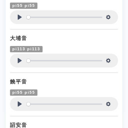
pi55 pi55
Play
Settings
大埔音
pi113 pi113
Play
Settings
饒平音
pi55 pi55
Play
Settings
詔安音