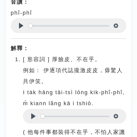
音讀：
phî-phî
Play
Settings
解釋：
[
形容詞
]
厚臉皮、不在乎。
例如：
伊逐項代誌攏激皮皮，毋驚人
共伊笑。
I ta̍k hāng tāi-tsì lóng kik-phî-phî,
m̄ kiann lâng kā i tshiò.
Play
Settings
( 他每件事都裝得不在乎，不怕人家譏