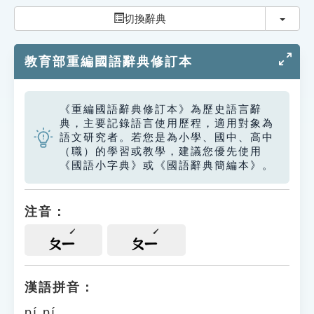
索引選單
切換
切換辭典
知識索引
教育部重編國語辭典修訂本
單字索引
生命大百科索引
《重編國語辭典修訂本》為歷史語言辭
典，主要記錄語言使用歷程，適用對象為
遊戲專區
語文研究者。若您是為小學、國中、高中
（職）的學習或教學，建議您優先使用
《國語小字典》或《國語辭典簡編本》。
教學應用
貓頭鷹博士
注音：
ㄆㄧ
ㄆㄧ
漢語拼音：
pí pí