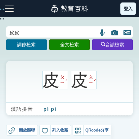
跳
登入
:::
到
主
:::
要
內
語
圖
開
容
注音索引圖示
筆畫索引圖示
部首索引表圖示
言
片
啟
詞條檢索
全文檢索
音讀檢索
搜
搜
鍵
尋
尋
盤
圖
圖
圖
示
示
示
皮
皮
ㄆ
ㄆ
ˊ
ˊ
ㄧ
ㄧ
網站導覽
漢語拼音
pí pí
生字詞彙表
成語故事
開啟關聯
列入收藏
QRcode分享