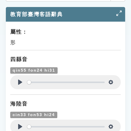
索引選單
教育部臺灣客語辭典
知識索引
單字索引
屬性：
生命大百科索引
形
遊戲專區
四縣音
教學應用
qin55 fon24 hi31
貓頭鷹博士
Play
Settings
海陸音
cin33 fon53 hi24