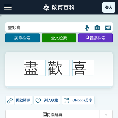
跳
登入
:::
到
主
:::
要
內
語
圖
開
容
注音索引圖示
筆畫索引圖示
部首索引表圖示
言
片
啟
詞條檢索
全文檢索
音讀檢索
搜
搜
鍵
尋
尋
盤
圖
圖
圖
示
示
示
盡
歡
喜
網站導覽
生字詞彙表
開啟關聯
列入收藏
QRcode分享
成語故事
切換
切換辭典