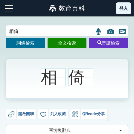
跳
登入
:::
到
主
:::
要
內
語
圖
開
容
注音索引圖示
筆畫索引圖示
部首索引表圖示
言
片
啟
詞條檢索
全文檢索
音讀檢索
搜
搜
鍵
尋
尋
盤
圖
圖
圖
示
示
示
相
倚
網站導覽
生字詞彙表
開啟關聯
列入收藏
QRcode分享
成語故事
切換
切換辭典