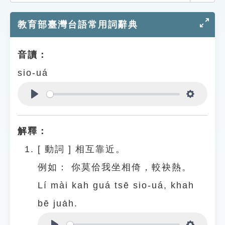
索引選單
教育部臺灣台語常用詞辭典
知識索引
單字索引
音讀：
生命大百科索引
sio-uá
遊戲專區
Play
Settings
教學應用
解釋：
貓頭鷹博士
[
動詞
]
相互靠近。
例如：
你莫佮我坐相倚，較袂熱。
Lí mài kah guá tsē sio-uá, khah
bē jua̍h.