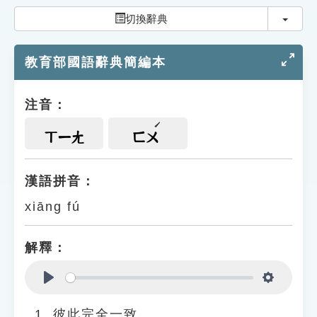
索引選單
切換
切換辭典
知識索引
教育部國語辭典簡編本
單字索引
生命大百科索引
注音：
遊戲專區
ㄒㄧㄤ
ㄈㄨ
教學應用
漢語拼音：
xiāng fú
貓頭鷹博士
解釋：
Play
Settings
彼此完全一致。