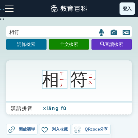
跳
登入
:::
到
主
:::
要
內
語
圖
開
容
注音索引圖示
筆畫索引圖示
部首索引表圖示
言
片
啟
詞條檢索
全文檢索
音讀檢索
搜
搜
鍵
尋
尋
盤
圖
圖
圖
示
示
示
相
符
ㄒ
ㄈ
ㄧ
ˊ
ㄨ
ㄤ
網站導覽
漢語拼音
xiāng fú
生字詞彙表
成語故事
開啟關聯
列入收藏
QRcode分享