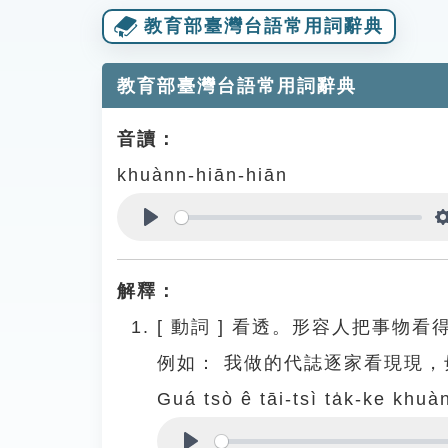
教育部臺灣台語常用詞辭典
教育部臺灣台語常用詞辭典
音讀：
khuànn-hiān-hiān
Play
解釋：
[
動詞
]
看透。形容人把事物看
例如：
我做的代誌逐家看現現，
Guá tsò ê tāi-tsì ta̍k-ke khuà