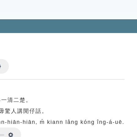
Settings
得一清二楚。
毋驚人講閒仔話。
nn-hiān-hiān, m̄ kiann lâng kóng îng-á-uē.