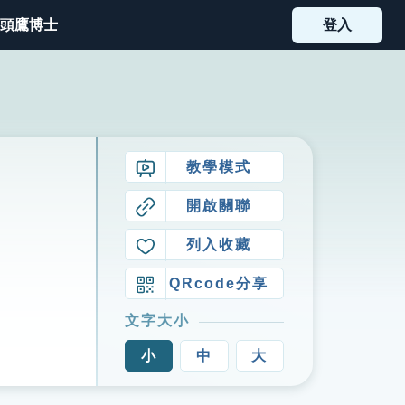
頭鷹博士
登入
教學模式
開啟關聯
列入收藏
QRcode分享
文字大小
小
中
大