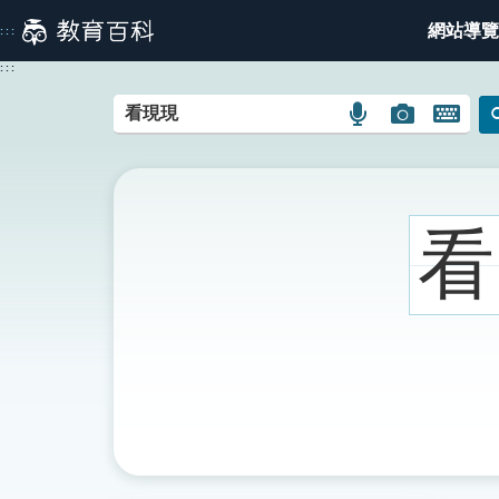
跳
網站導覽
:::
到
主
:::
要
內
語
圖
開
容
言
片
啟
搜
搜
鍵
尋
尋
盤
圖
圖
圖
看
示
示
示