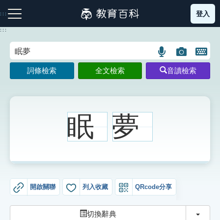
跳
登入
:::
到
主
:::
要
內
語
圖
開
容
注音索引圖示
筆畫索引圖示
部首索引表圖示
言
片
啟
詞條檢索
全文檢索
音讀檢索
搜
搜
鍵
尋
尋
盤
圖
圖
圖
示
示
示
眠
夢
網站導覽
生字詞彙表
開啟關聯
列入收藏
QRcode分享
成語故事
切換
切換辭典