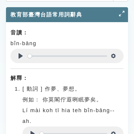
索引選單
教育部臺灣台語常用詞辭典
知識索引
單字索引
音讀：
生命大百科索引
bîn-bāng
遊戲專區
Play
Settings
教學應用
解釋：
貓頭鷹博士
[
動詞
]
作夢、夢想。
例如：
你莫閣佇遐咧眠夢矣。
Lí mài koh tī hia teh bîn-bāng--
ah.