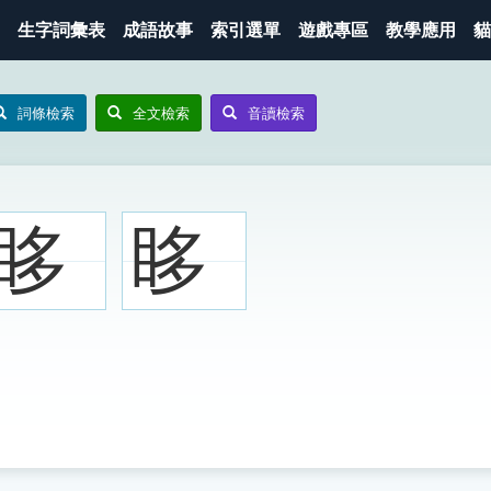
生字詞彙表
成語故事
索引選單
遊戲專區
教學應用
貓
詞條檢索
全文檢索
音讀檢索
眵
眵