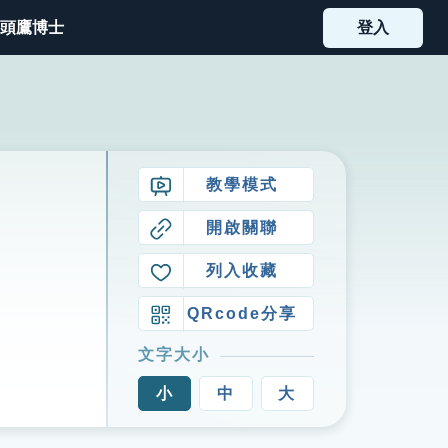
頭鷹博士
登入
教學模式
開啟關聯
列入收藏
QRcode分享
文字大小
小
中
大