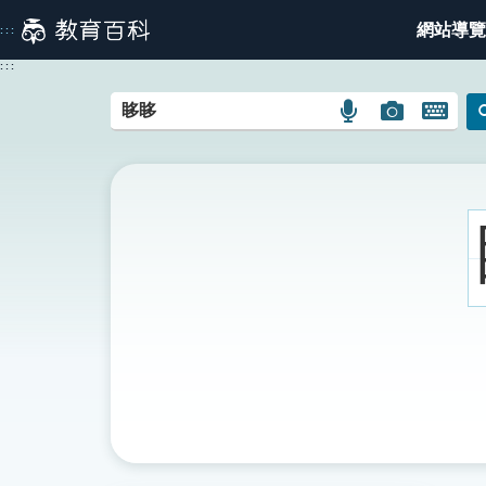
跳
網站導覽
:::
到
主
:::
要
內
語
圖
開
容
言
片
啟
搜
搜
鍵
尋
尋
盤
圖
圖
圖
示
示
示