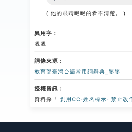
Play
( 他的眼睛瞇瞇的看不清楚。 )
異用字：
覻覻
詞條來源：
教育部臺灣台語常用詞辭典_眵眵
授權資訊：
資料採「
創用CC-姓名標示- 禁止改