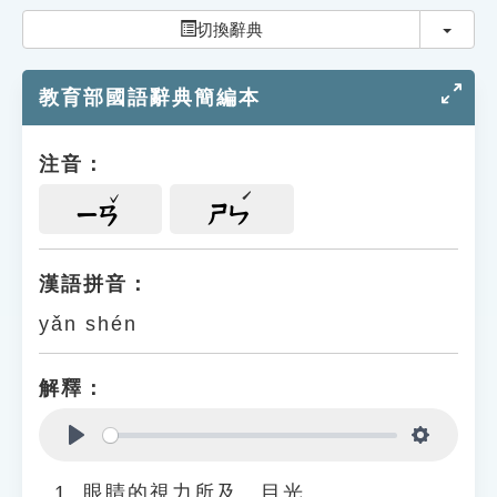
索引選單
切換
切換辭典
知識索引
教育部國語辭典簡編本
單字索引
生命大百科索引
注音：
遊戲專區
ㄧㄢ
ㄕㄣ
教學應用
漢語拼音：
yǎn shén
貓頭鷹博士
解釋：
Play
Settings
眼睛的視力所及、目光。