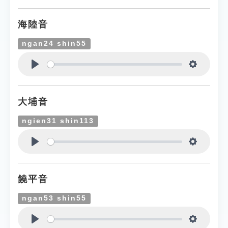
海陸音
ngan24 shin55
Play
Settings
大埔音
ngien31 shin113
Play
Settings
饒平音
ngan53 shin55