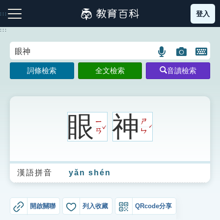
跳
登入
:::
到
主
:::
要
內
語
圖
開
容
注音索引圖示
筆畫索引圖示
部首索引表圖示
言
片
啟
詞條檢索
全文檢索
音讀檢索
搜
搜
鍵
尋
尋
盤
圖
圖
圖
示
示
示
眼
神
ㄧ
ㄕ
ˇ
ˊ
ㄢ
ㄣ
網站導覽
漢語拼音
yǎn shén
生字詞彙表
成語故事
開啟關聯
列入收藏
QRcode分享