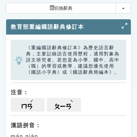
索引選單
切換
切換辭典
知識索引
教育部重編國語辭典修訂本
單字索引
生命大百科索引
《重編國語辭典修訂本》為歷史語言辭
典，主要記錄語言使用歷程，適用對象為
遊戲專區
語文研究者。若您是為小學、國中、高中
（職）的學習或教學，建議您優先使用
《國語小字典》或《國語辭典簡編本》。
教學應用
貓頭鷹博士
注音：
ㄇㄢ
ㄆㄧㄢ
漢語拼音：
mán piàn