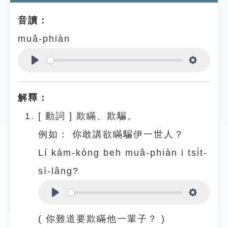
音讀：
muâ-phiàn
Play
Settings
解釋：
[
動詞
]
欺瞞、欺騙。
例如：
你敢講欲瞞騙伊一世人？
Lí kám-kóng beh muâ-phiàn i tsi̍t-
sì-lâng?
Play
Settings
( 你難道要欺瞞他一輩子？ )