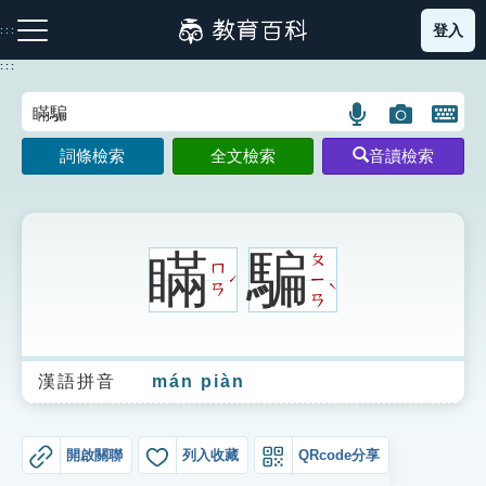
跳
登入
:::
到
主
:::
要
內
語
圖
開
容
注音索引圖示
筆畫索引圖示
部首索引表圖示
言
片
啟
詞條檢索
全文檢索
音讀檢索
搜
搜
鍵
尋
尋
盤
圖
圖
圖
示
示
示
瞞
騙
ㄆ
ㄇ
ㄧ
ˊ
ˋ
ㄢ
ㄢ
網站導覽
漢語拼音
mán piàn
生字詞彙表
成語故事
開啟關聯
列入收藏
QRcode分享