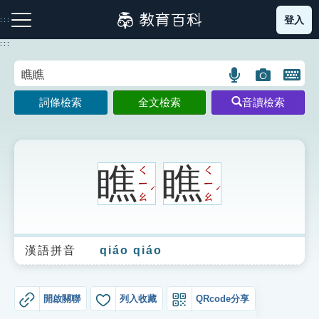
跳
登入
:::
到
主
:::
要
內
語
圖
開
容
注音索引圖示
筆畫索引圖示
部首索引表圖示
言
片
啟
詞條檢索
全文檢索
音讀檢索
搜
搜
鍵
尋
尋
盤
圖
圖
圖
示
示
示
瞧
瞧
ㄑ
ㄑ
ㄧ
ㄧ
ˊ
ˊ
ㄠ
ㄠ
網站導覽
漢語拼音
qiáo qiáo
生字詞彙表
成語故事
開啟關聯
列入收藏
QRcode分享