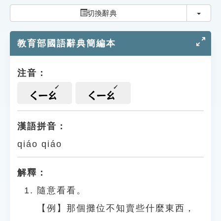
索引選單
切換
切換辭典
知識索引
教育部國語辭典簡編本
單字索引
生命大百科索引
注音：
遊戲專區
ㄑㄧㄠ
ㄑㄧㄠ
教學應用
漢語拼音：
qiáo qiáo
貓頭鷹博士
解釋：
隨意看看。
【例】那個攤位不知賣些什麼東西，