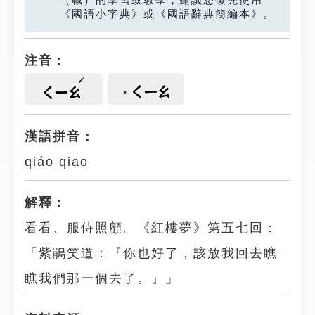
（職）的學習或教學，建議您優先使用
《國語小字典》或《國語辭典簡編本》。
注音：
ㄑㄧㄠ
ㄑㄧㄠ
漢語拼音：
qiáo qiao
解釋：
看看、服侍照顧。《紅樓夢》第五七回：
「紫鵑笑道：『你也好了，該放我回去瞧
瞧我們那一個去了。』」