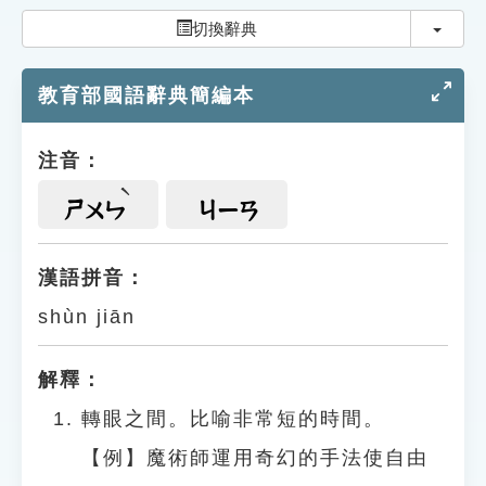
索引選單
切換
切換辭典
知識索引
教育部國語辭典簡編本
單字索引
生命大百科索引
注音：
遊戲專區
ㄕㄨㄣ
ㄐㄧㄢ
教學應用
漢語拼音：
shùn jiān
貓頭鷹博士
解釋：
轉眼之間。比喻非常短的時間。
【例】魔術師運用奇幻的手法使自由