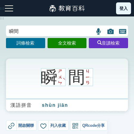
跳
登入
:::
到
主
:::
要
內
語
圖
開
容
注音索引圖示
筆畫索引圖示
部首索引表圖示
言
片
啟
詞條檢索
全文檢索
音讀檢索
搜
搜
鍵
尋
尋
盤
圖
圖
圖
示
示
示
瞬
間
ㄕ
ㄐ
ㄨ
ㄧ
ˋ
ㄣ
ㄢ
網站導覽
漢語拼音
shùn jiān
生字詞彙表
成語故事
開啟關聯
列入收藏
QRcode分享