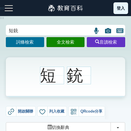
跳
登入
:::
到
主
:::
要
內
語
圖
開
容
注音索引圖示
筆畫索引圖示
部首索引表圖示
言
片
啟
詞條檢索
全文檢索
音讀檢索
搜
搜
鍵
尋
尋
盤
圖
圖
圖
示
示
示
短
銃
網站導覽
生字詞彙表
開啟關聯
列入收藏
QRcode分享
成語故事
切換
切換辭典