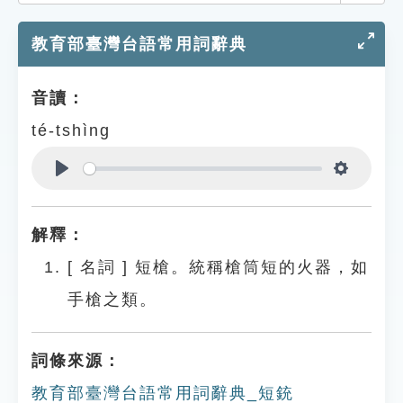
索引選單
教育部臺灣台語常用詞辭典
知識索引
單字索引
音讀：
生命大百科索引
té-tshìng
遊戲專區
Play
Settings
教學應用
解釋：
貓頭鷹博士
[
名詞
]
短槍。統稱槍筒短的火器，如
手槍之類。
詞條來源：
教育部臺灣台語常用詞辭典_短銃