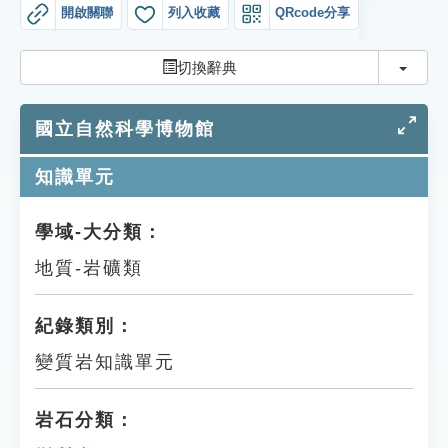
索引選單
開啟關聯
列入收藏
QRcode分享
知識索引
切換
切換辭典
單字索引
國立自然科學博物館
生命大百科索引
知識單元
遊戲專區
學域-大分類：
教學應用
地質-岩礦類
貓頭鷹博士
紀錄類別：
變質岩知識單元
岩石分類：