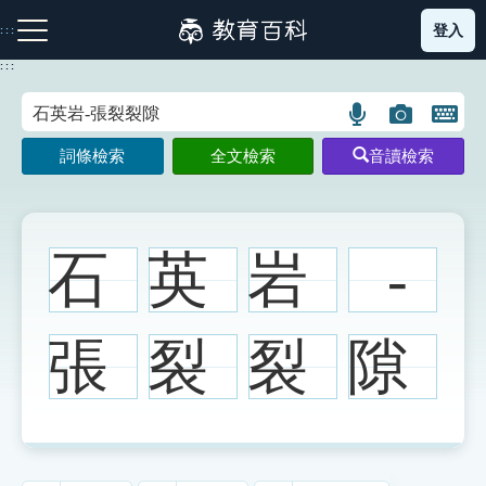
跳
登入
:::
到
主
:::
要
內
語
圖
開
容
注音索引圖示
筆畫索引圖示
部首索引表圖示
言
片
啟
詞條檢索
全文檢索
音讀檢索
搜
搜
鍵
尋
尋
盤
圖
圖
圖
示
示
示
石
英
岩
-
網站導覽
張
裂
裂
隙
生字詞彙表
成語故事