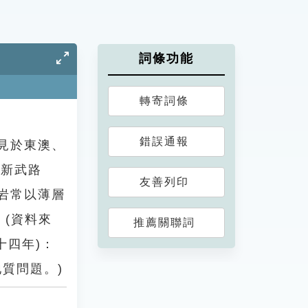
詞條功能
轉寄詞條
錯誤通報
多見於東澳、
、新武路
友善列印
岩常以薄層
(資料來
推薦關聯詞
十四年)：
質問題。)