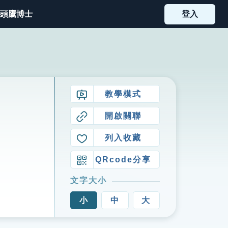
頭鷹博士
登入
教學模式
開啟關聯
列入收藏
QRcode分享
文字大小
小
中
大