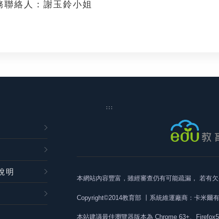
務聯絡人：謝玉鈴小姐
:::
說明
本網站內容豐富，雖經審查仍有可能疏漏，
若有欠
Copyright©2014教育部
丨系統維運廠商：卡米爾
本站建議最佳瀏覽器版本為
Chrome 63+、Firefox