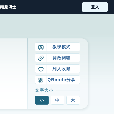
頭鷹博士
登入
教學模式
開啟關聯
列入收藏
QRcode分享
文字大小
小
中
大