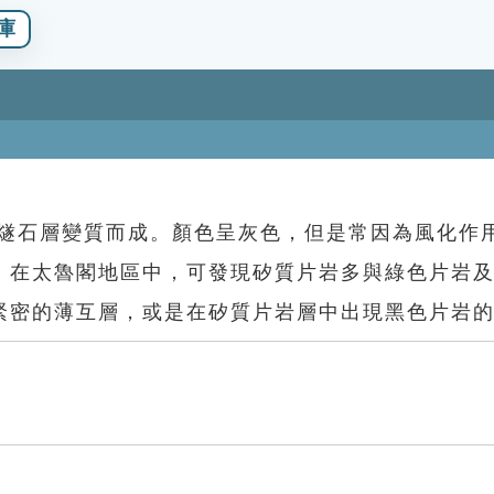
庫
與燧石層變質而成。顏色呈灰色，但是常因為風化作
，在太魯閣地區中，可發現矽質片岩多與綠色片岩
緊密的薄互層，或是在矽質片岩層中出現黑色片岩