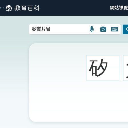
跳
網站導覽
:::
到
主
:::
要
內
語
圖
開
容
言
片
啟
搜
搜
鍵
尋
尋
盤
圖
圖
圖
矽
示
示
示