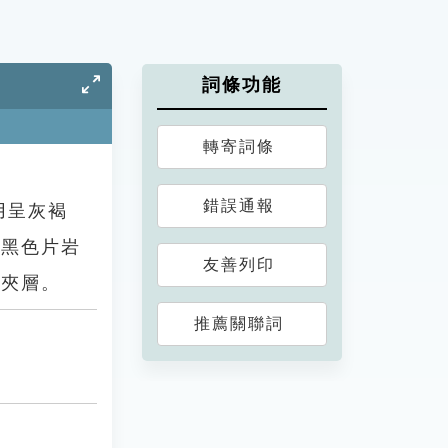
詞條功能
轉寄詞條
錯誤通報
用呈灰褐
及黑色片岩
友善列印
的夾層。
推薦關聯詞