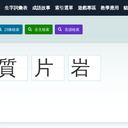
生字詞彙表
成語故事
索引選單
遊戲專區
教學應用
貓
詞條檢索
全文檢索
音讀檢索
質
片
岩