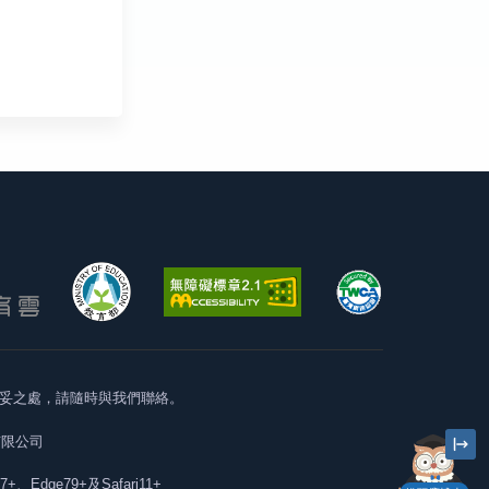
妥之處，請隨時與我們聯絡。
有限公司
57+、Edge79+及Safari11+