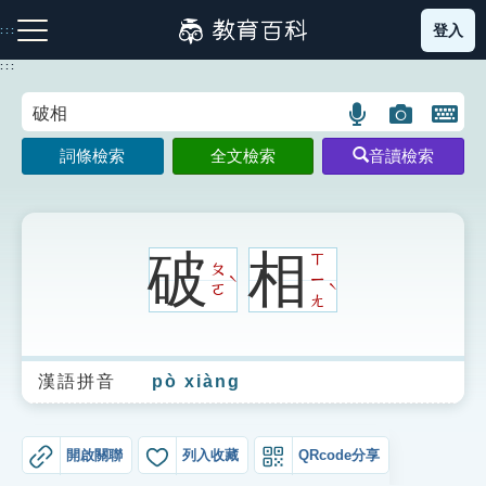
跳
登入
:::
到
主
:::
要
內
語
圖
開
容
注音索引圖示
筆畫索引圖示
部首索引表圖示
言
片
啟
詞條檢索
全文檢索
音讀檢索
搜
搜
鍵
尋
尋
盤
圖
圖
圖
示
示
示
破
相
ㄒ
ㄆ
ㄧ
ˋ
ˋ
ㄛ
ㄤ
網站導覽
漢語拼音
pò xiàng
生字詞彙表
成語故事
開啟關聯
列入收藏
QRcode分享