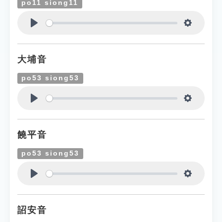
po11 siong11
Play
Settings
大埔音
po53 siong53
Play
Settings
饒平音
po53 siong53
Play
Settings
詔安音