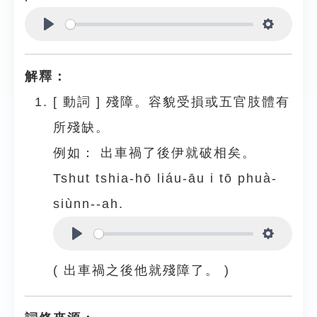
Play
Settings
解釋：
[
動詞
]
殘障。容貌受損或五官肢體有
所殘缺。
例如：
出車禍了後伊就破相矣。
Tshut tshia-hō liáu-āu i tō phuà-
siùnn--ah.
Play
Settings
( 出車禍之後他就殘障了。 )