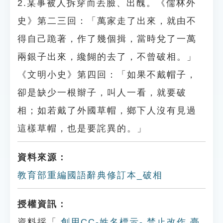
2.某事被人拆穿而丟臉、出醜。《儒林外
史》第二三回：「萬家走了出來，就由不
得自己跪著，作了幾個揖，當時兌了一萬
兩銀子出來，纔餬的去了，不曾破相。」
《文明小史》第四回：「如果不戴帽子，
卻是缺少一根辮子，叫人一看，就要破
相；如若戴了外國草帽，鄉下人沒有見過
這樣草帽，也是要詫異的。」
資料來源：
教育部重編國語辭典修訂本_破相
授權資訊：
資料採「
創用CC-姓名標示- 禁止改作 臺