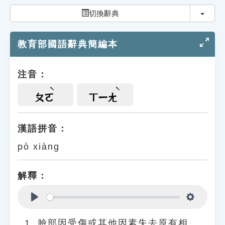
索引選單
切換
切換辭典
知識索引
教育部國語辭典簡編本
單字索引
生命大百科索引
注音：
遊戲專區
ㄆㄛ
ㄒㄧㄤ
教學應用
漢語拼音：
pò xiàng
貓頭鷹博士
解釋：
Play
Settings
臉部因受傷或其他因素失去原有相