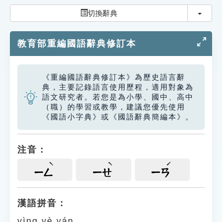
索引選單
切換
切換辭典
知識索引
教育部重編國語辭典修訂本
單字索引
生命大百科索引
《重編國語辭典修訂本》為歷史語言辭
典，主要記錄語言使用歷程，適用對象為
遊戲專區
語文研究者。若您是為小學、國中、高中
（職）的學習或教學，建議您優先使用
《國語小字典》或《國語辭典簡編本》。
教學應用
貓頭鷹博士
注音：
ㄧㄥ
ㄧㄝ
ㄧㄢ
漢語拼音：
yìng yè yán