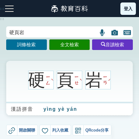
跳
登入
:::
到
主
:::
要
內
語
圖
開
容
注音索引圖示
筆畫索引圖示
部首索引表圖示
言
片
啟
詞條檢索
全文檢索
音讀檢索
搜
搜
鍵
尋
尋
盤
圖
圖
圖
示
示
示
硬
頁
岩
ㄧ
ㄧ
ㄧ
ˋ
ˋ
ˊ
ㄥ
ㄝ
ㄢ
網站導覽
漢語拼音
yìng yè yán
生字詞彙表
成語故事
開啟關聯
列入收藏
QRcode分享