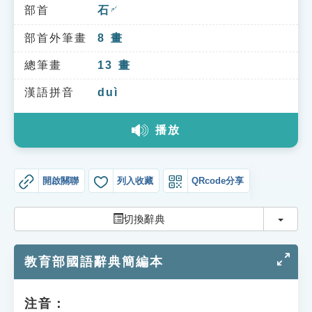
索引選單
部首
石
ㄕˊ
知識索引
部首外筆畫
8
畫
單字索引
總筆畫
13
畫
生命大百科索引
漢語拼音
duì
播放
遊戲專區
教學應用
開啟關聯
列入收藏
QRcode分享
貓頭鷹博士
切換
切換辭典
教育部國語辭典簡編本
注音：