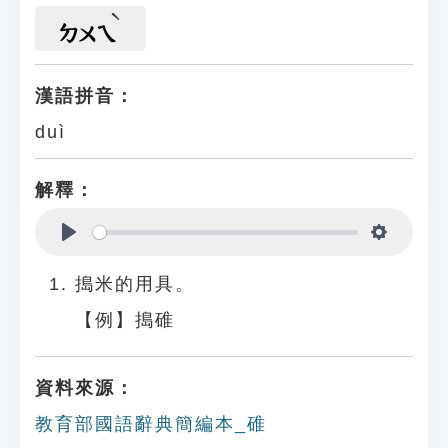
ㄉㄨㄟ
漢語拼音：
duì
解釋：
Play
Settings
搗米的用具。
【例】搗碓
資料來源：
教育部國語辭典簡編本_碓