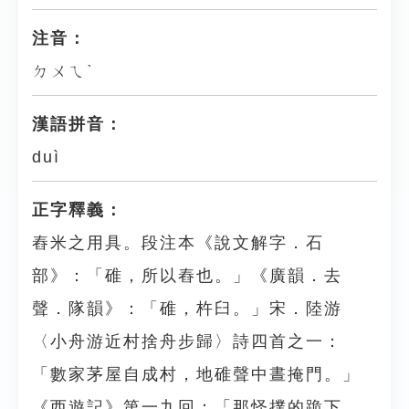
注音：
ㄉㄨㄟˋ
漢語拼音：
duì
正字釋義：
舂米之用具。段注本《說文解字．石
部》：「碓，所以舂也。」《廣韻．去
聲．隊韻》：「碓，杵臼。」宋．陸游
〈小舟游近村捨舟步歸〉詩四首之一：
「數家茅屋自成村，地碓聲中晝掩門。」
《西遊記》第一九回：「那怪撲的跪下，