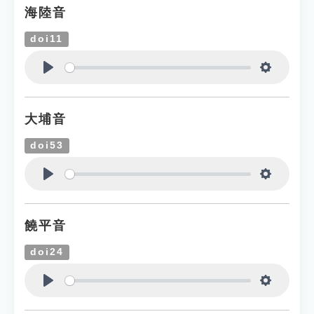
海陸音
doi11
Play
Settings
大埔音
doi53
Play
Settings
饒平音
doi24
Play
Settings