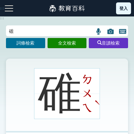
跳
登入
:::
到
主
:::
要
內
語
圖
開
容
注音索引圖示
筆畫索引圖示
部首索引表圖示
言
片
啟
詞條檢索
全文檢索
音讀檢索
搜
搜
鍵
尋
尋
盤
圖
圖
圖
示
示
示
碓
ㄉ
ㄨ
網站導覽
ˋ
ㄟ
生字詞彙表
成語故事