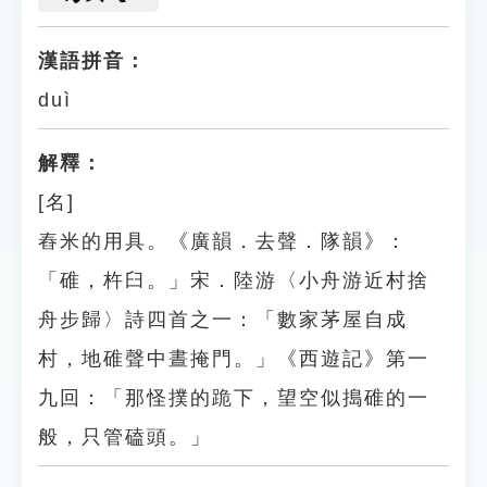
漢語拼音：
duì
解釋：
[名]
舂米的用具。《廣韻．去聲．隊韻》：
「碓，杵臼。」宋．陸游〈小舟游近村捨
舟步歸〉詩四首之一：「數家茅屋自成
村，地碓聲中晝掩門。」《西遊記》第一
九回：「那怪撲的跪下，望空似搗碓的一
般，只管磕頭。」