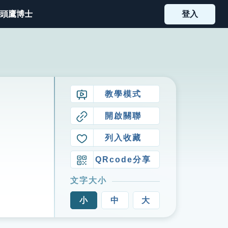
頭鷹博士
登入
教學模式
開啟關聯
列入收藏
QRcode分享
文字大小
小
中
大