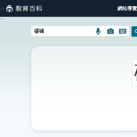
跳
網站導覽
:::
到
主
:::
要
內
語
圖
開
容
言
片
啟
搜
搜
鍵
尋
尋
盤
圖
圖
圖
示
示
示