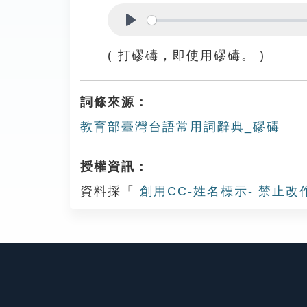
Play
( 打磟碡，即使用磟碡。 )
詞條來源：
教育部臺灣台語常用詞辭典_磟碡
授權資訊：
資料採「
創用CC-姓名標示- 禁止改