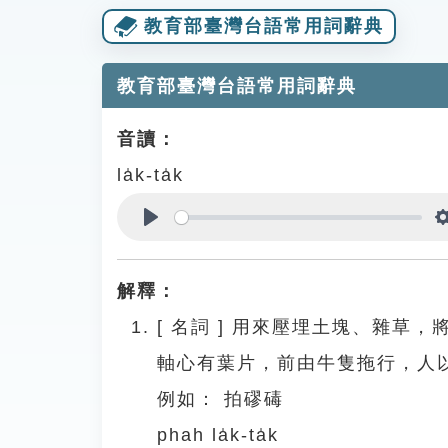
教育部臺灣台語常用詞辭典
教育部臺灣台語常用詞辭典
音讀：
la̍k-ta̍k
Play
解釋：
[
名詞
]
用來壓埋土塊、雜草，
軸心有葉片，前由牛隻拖行，人
例如：
拍磟碡
phah la̍k-ta̍k