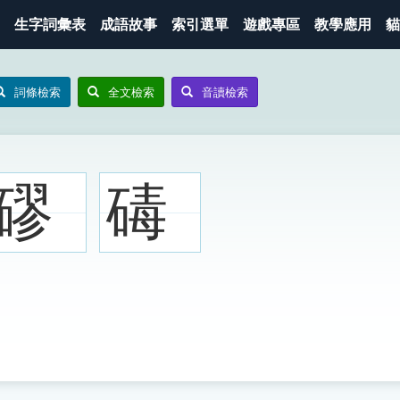
生字詞彙表
成語故事
索引選單
遊戲專區
教學應用
貓
詞條檢索
全文檢索
音讀檢索
磟
碡