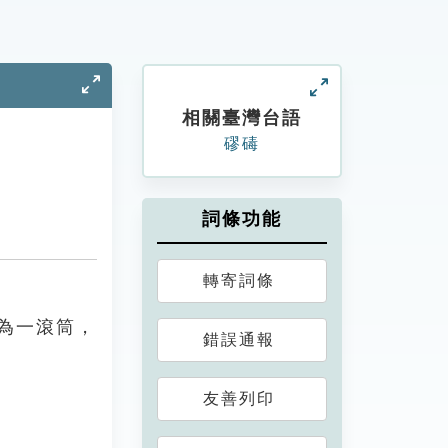
相關臺灣台語
磟碡
詞條功能
轉寄詞條
為一滾筒，
錯誤通報
友善列印