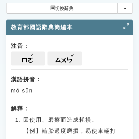
索引選單
切換
切換辭典
知識索引
教育部國語辭典簡編本
單字索引
生命大百科索引
注音：
遊戲專區
ㄇㄛ
ㄙㄨㄣ
教學應用
漢語拼音：
mó sǔn
貓頭鷹博士
解釋：
因使用、磨擦而造成耗損。
【例】輪胎過度磨損，易使車輛打