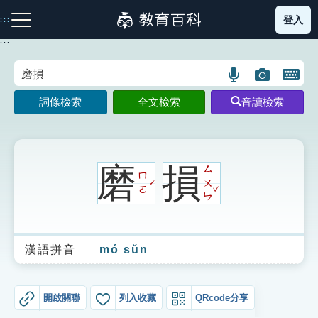
跳
登入
:::
到
主
:::
要
內
語
圖
開
容
注音索引圖示
筆畫索引圖示
部首索引表圖示
言
片
啟
詞條檢索
全文檢索
音讀檢索
搜
搜
鍵
尋
尋
盤
圖
圖
圖
示
示
示
磨
損
ㄙ
ㄇ
ㄨ
ˊ
ˇ
ㄛ
ㄣ
網站導覽
漢語拼音
mó sǔn
生字詞彙表
成語故事
開啟關聯
列入收藏
QRcode分享