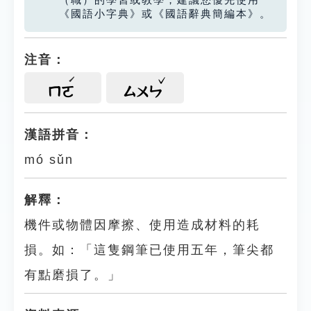
（職）的學習或教學，建議您優先使用
《國語小字典》或《國語辭典簡編本》。
注音：
ㄇㄛ
ㄙㄨㄣ
漢語拼音：
mó sǔn
解釋：
機件或物體因摩擦、使用造成材料的耗
損。如：「這隻鋼筆已使用五年，筆尖都
有點磨損了。」