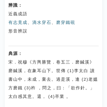
辨識：
近義成語
有志竟成
、
滴水穿石
、
磨穿鐵硯
形音辨誤
典源：
宋．祝穆《方輿勝覽．卷五三．磨鍼溪》
磨鍼溪，在象耳山下。世傳 (1)李太白 讀
書山中，未成，棄去。過是溪，逢 (2)老媼
方磨鐵 (3)杵 ，問之，曰：「欲作針。」
太白感其意。還， (4)卒業 。