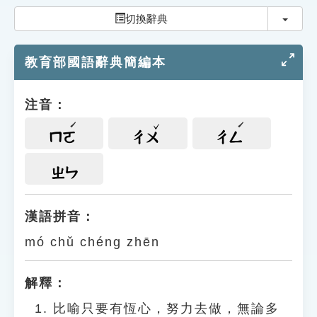
索引選單
切換
切換辭典
知識索引
教育部國語辭典簡編本
單字索引
生命大百科索引
注音：
遊戲專區
ㄇㄛ
ㄔㄨ
ㄔㄥ
教學應用
ㄓㄣ
貓頭鷹博士
漢語拼音：
mó chǔ chéng zhēn
解釋：
比喻只要有恆心，努力去做，無論多