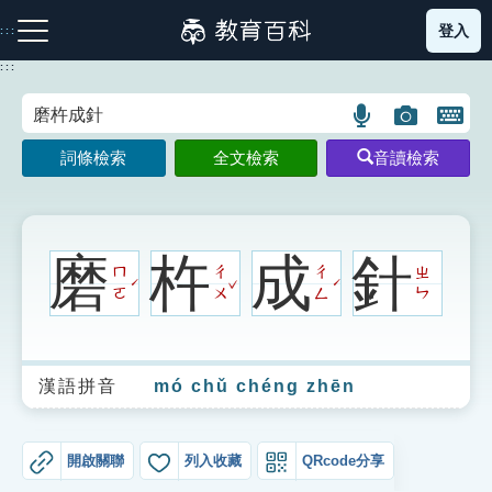
跳
登入
:::
到
主
:::
要
內
語
圖
開
容
注音索引圖示
筆畫索引圖示
部首索引表圖示
言
片
啟
詞條檢索
全文檢索
音讀檢索
搜
搜
鍵
尋
尋
盤
圖
圖
圖
示
示
示
磨
杵
成
針
ㄇ
ㄔ
ㄔ
ㄓ
ˇ
ˊ
ˊ
ㄛ
ㄨ
ㄥ
ㄣ
網站導覽
漢語拼音
mó chǔ chéng zhēn
生字詞彙表
成語故事
開啟關聯
列入收藏
QRcode分享