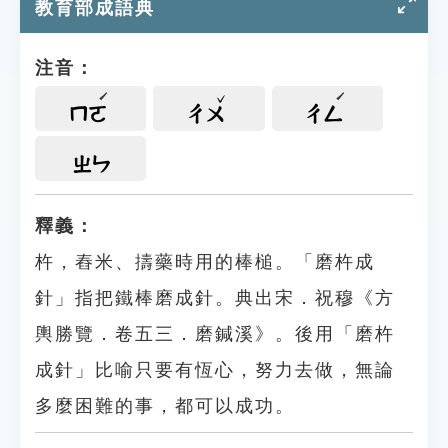
教育部成語典
注音：
ㄇㄛ
ㄔㄨ
ㄔㄥ
ㄓㄣ
釋義：
杵，舂米、擣藥時用的棒槌。「磨杵成
針」指把鐵棒磨成針。典出宋．祝穆《方
輿勝覽．卷五三．磨鍼溪》。後用「磨杵
成針」比喻只要有恆心，努力去做，無論
多麼困難的事，都可以成功。