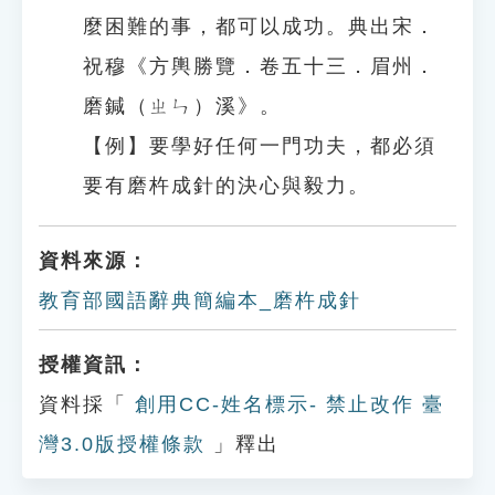
麼困難的事，都可以成功。典出宋．
祝穆《方輿勝覽．卷五十三．眉州．
磨鍼（ㄓㄣ）溪》。
【例】要學好任何一門功夫，都必須
要有磨杵成針的決心與毅力。
資料來源：
教育部國語辭典簡編本_磨杵成針
授權資訊：
資料採「
創用CC-姓名標示- 禁止改作 臺
灣3.0版授權條款
」釋出