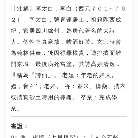
〔注解〕李太白：李白（西元７０１∼７６
２），字太白，號青蓮居士，祖籍隴西成
紀，家居四川綿州，為唐代著名的大詩
人。個性率真豪放，嗜酒好遊。玄宗時曾
為翰林供奉，後因得罪權貴，遭排擠而離
開京城，最後病死當塗。其詩高妙清逸，
世稱為「詩仙」。 老媼：年老的婦人。
媼，音ㄠˇ，老婦。 杵：舂米、擣藥、擣衣
或擣實砂土時用的棒槌。 卒業：完成學
業。
書證：
01.明．楊慎〈七星橋記〉：「人心若堅，