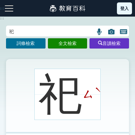
跳
登入
:::
到
主
:::
要
內
語
圖
開
容
注音索引圖示
筆畫索引圖示
部首索引表圖示
言
片
啟
詞條檢索
全文檢索
音讀檢索
搜
搜
鍵
尋
尋
盤
圖
圖
圖
示
示
示
祀
ˋ
ㄙ
網站導覽
生字詞彙表
成語故事