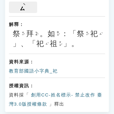
ㄙ
解釋：
祭
拜
。
如
：「
祭
祀
ㄐㄧˋ
ㄅㄞˋ
ㄖㄨˊ
ㄐㄧˋ
ㄙˋ
」、「
祀
祖
」。
ㄗㄨˇ
ㄙˋ
資料來源：
教育部國語小字典_祀
授權資訊：
資料採「
創用CC-姓名標示- 禁止改作 臺
灣3.0版授權條款
」釋出