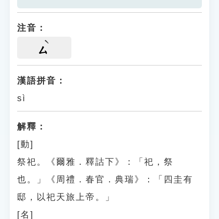
注音：
ㄙ
漢語拼音：
sì
解釋：
[動]
祭祀。《爾雅．釋詁下》：「祀，祭
也。」《周禮．春官．典瑞》：「四圭有
邸，以祀天旅上帝。」
[名]