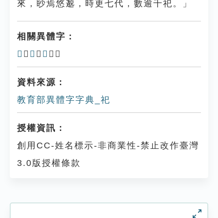
來，眇焉悠邈，時更七代，數逾千祀。」
相關異體字：
𥘰
、
𥙉
、
禩
、𥛴
資料來源：
教育部異體字字典_祀
授權資訊：
創用CC-姓名標示-非商業性-禁止改作臺灣
3.0版授權條款