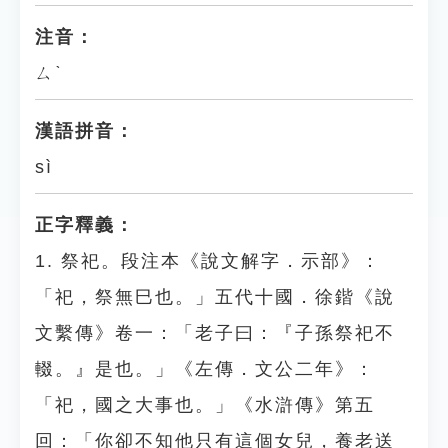
注音：
ㄙˋ
漢語拼音：
sì
正字釋義：
1. 祭祀。段注本《說文解字．示部》：
「祀，祭無巳也。」五代十國．徐鍇《說
文繫傳》卷一：「老子曰：『子孫祭祀不
輟。』是也。」《左傳．文公二年》：
「祀，國之大事也。」《水滸傳》第五
回：「你卻不知他只有這個女兒，養老送