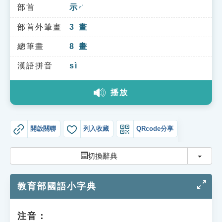
索引選單
部首
示
ㄕˋ
知識索引
部首外筆畫
3
畫
單字索引
總筆畫
8
畫
生命大百科索引
漢語拼音
sì
播放
遊戲專區
教學應用
開啟關聯
列入收藏
QRcode分享
貓頭鷹博士
切換
切換辭典
教育部國語小字典
注音：