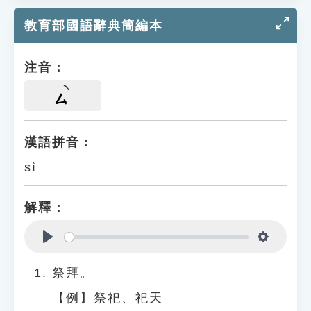
教育部國語辭典簡編本
注音：
ㄙ
漢語拼音：
sì
解釋：
Play
Settings
祭拜。
【例】祭祀、祀天