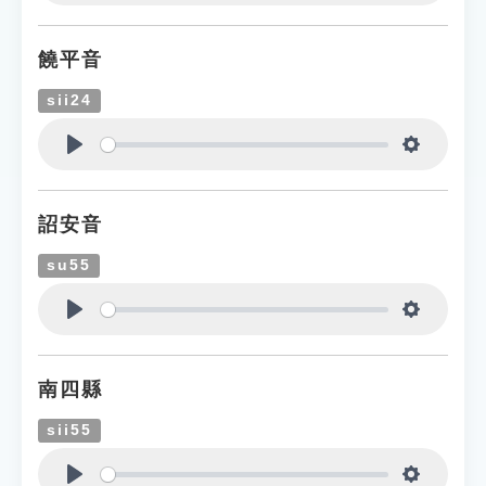
Play
Settings
饒平音
sii24
Play
Settings
詔安音
su55
Play
Settings
南四縣
sii55