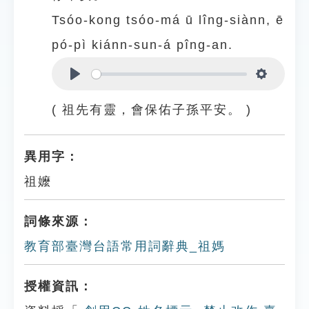
Tsóo-kong tsóo-má ū lîng-siànn, ē
pó-pì kiánn-sun-á pîng-an.
Play
Settings
( 祖先有靈，會保佑子孫平安。 )
異用字：
祖嬤
詞條來源：
教育部臺灣台語常用詞辭典_祖媽
授權資訊：