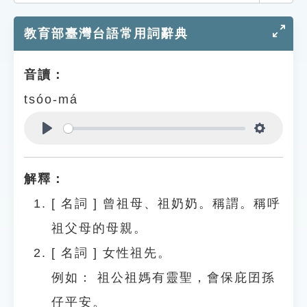
索引選單
教育部臺灣台語常用詞辭典
知識索引
單字索引
音讀：
生命大百科索引
tsóo-má
遊戲專區
Play
Settings
教學應用
解釋：
貓頭鷹博士
[
名詞
]
曾祖母、祖奶奶。稱謂。稱呼
祖父母的母親。
[
名詞
]
女性祖先。
例如：
祖公祖媽有靈聖，會保庇囝孫
仔平安。