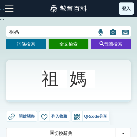
跳
登入
:::
到
主
:::
要
內
語
圖
開
容
注音索引圖示
筆畫索引圖示
部首索引表圖示
言
片
啟
詞條檢索
全文檢索
音讀檢索
搜
搜
鍵
尋
尋
盤
圖
圖
圖
示
示
示
祖
媽
網站導覽
生字詞彙表
開啟關聯
列入收藏
QRcode分享
成語故事
切換
切換辭典