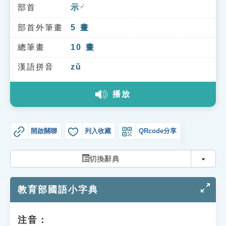
索引選單
部首
示
ㄕˋ
知識索引
部首外筆畫
5
畫
單字索引
總筆畫
10
畫
生命大百科索引
漢語拼音
zǔ
播放
遊戲專區
教學應用
開啟關聯
列入收藏
QRcode分享
貓頭鷹博士
切換
切換辭典
教育部國語小字典
注音：