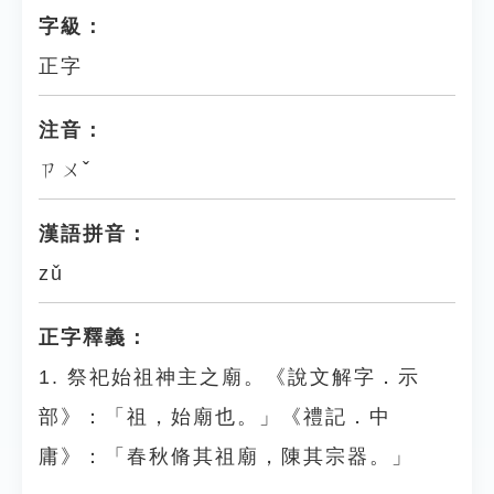
字級：
正字
注音：
ㄗㄨˇ
漢語拼音：
zǔ
正字釋義：
1. 祭祀始祖神主之廟。《說文解字．示
部》：「祖，始廟也。」《禮記．中
庸》：「春秋脩其祖廟，陳其宗器。」