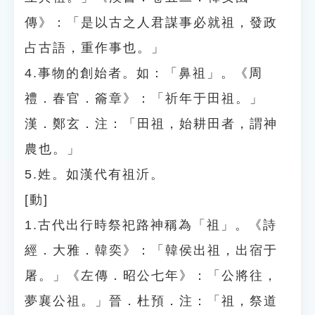
傳》：「是以古之人君謀事必就祖，發政
占古語，重作事也。」
4.事物的創始者。如：「鼻祖」。《周
禮．春官．籥章》：「祈年于田祖。」
漢．鄭玄．注：「田祖，始耕田者，謂神
農也。」
5.姓。如漢代有祖沂。
[動]
1.古代出行時祭祀路神稱為「祖」。《詩
經．大雅．韓奕》：「韓侯出祖，出宿于
屠。」《左傳．昭公七年》：「公將往，
夢襄公祖。」晉．杜預．注：「祖，祭道