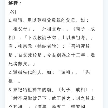
解釋：
[名]
1.稱謂。用以尊稱父母親的父母。如：
「祖父母」、「外祖父母」。《荀子．成
相》：「下以教誨子弟，上以事祖考。」
唐．柳宗元〈捕蛇者說〉：「吾祖死於
是，吾父死於是，今吾嗣為之十二年，幾
死者數矣。」
2.通稱先代的人。如：「遠祖」、「先
祖」。
3.祭祀始祖神主的廟。《荀子．成相》：
「紂卒易鄉啟乃下，武王善之，封之於宋
立其祖。」《漢書．卷五二．韓安國