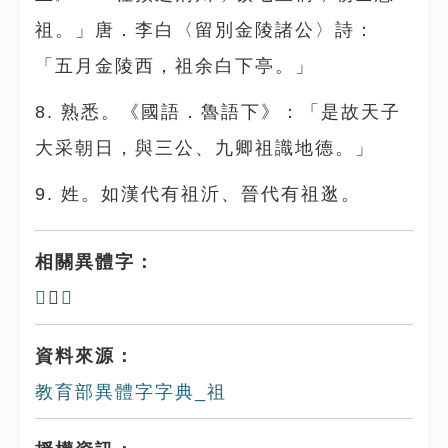
祖。」唐．李白〈留別金陵諸公〉詩：
「五月金陵西，祖余白下亭。」
8. 熟悉。《國語．魯語下》：「是故天子
大采朝日，與三公、九卿祖識地德。」
9. 姓。如漢代有祖沂、晉代有祖逖。
相關異體字：
𥛜
、
袓
資料來源：
教育部異體字字典_祖