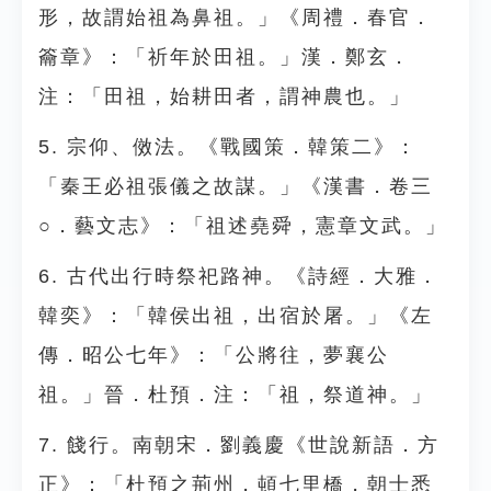
形，故謂始祖為鼻祖。」《周禮．春官．
籥章》：「祈年於田祖。」漢．鄭玄．
注：「田祖，始耕田者，謂神農也。」
5. 宗仰、傚法。《戰國策．韓策二》：
「秦王必祖張儀之故謀。」《漢書．卷三
○．藝文志》：「祖述堯舜，憲章文武。」
6. 古代出行時祭祀路神。《詩經．大雅．
韓奕》：「韓侯出祖，出宿於屠。」《左
傳．昭公七年》：「公將往，夢襄公
祖。」晉．杜預．注：「祖，祭道神。」
7. 餞行。南朝宋．劉義慶《世說新語．方
正》：「杜預之荊州，頓七里橋，朝士悉