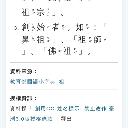
祖
宗
」。
ㄗㄨㄥ
ㄗㄨˇ
創
始
者
。
如
：「
ㄔㄨㄤˋ
ㄓㄜˇ
ㄖㄨˊ
ㄕˇ
鼻
祖
」、「
祖
師
ㄅㄧˊ
ㄗㄨˇ
ㄗㄨˇ
ㄕ
」、「
佛
祖
」。
ㄈㄛˊ
ㄗㄨˇ
資料來源：
教育部國語小字典_祖
授權資訊：
資料採「
創用CC-姓名標示- 禁止改作 臺
灣3.0版授權條款
」釋出