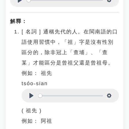
Play
Settings
解釋：
[
名詞
]
通稱先代的人。在閩南語的口
語使用習慣中，「祖」字是沒有性別
區分的，除非冠上「查埔」、「查
某」才能區分是曾祖父還是曾祖母。
例如：
祖先
tsóo-sian
Play
Settings
( 祖先 )
例如：
阿祖