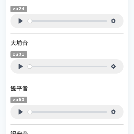
zu24
Play
Settings
大埔音
zu31
Play
Settings
饒平音
zu53
Play
Settings