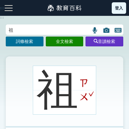
跳
登入
:::
到
主
:::
要
內
語
圖
開
容
注音索引圖示
筆畫索引圖示
部首索引表圖示
言
片
啟
詞條檢索
全文檢索
音讀檢索
搜
搜
鍵
尋
尋
盤
圖
圖
圖
示
示
示
祖
ㄗ
網站導覽
ˇ
ㄨ
生字詞彙表
成語故事