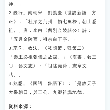
神。」
2.餞行。南朝宋．劉義慶《世說新語．方
正》：「杜預之荊州，頓七里橋，朝士悉
祖。」唐．李白〈留別金陵諸公〉詩：
「五月金陵西，祖余白下亭。」
3.宗仰、效法。《戰國策．韓策二》：
「秦王必祖張儀之故謀。」《漢書．卷三
〇．藝文志》：「祖述堯舜，憲章文
武。」
4.熟悉。《國語．魯語下》：「是故天子
大采朝日，與三公、九卿祖識地德。」
資料來源：