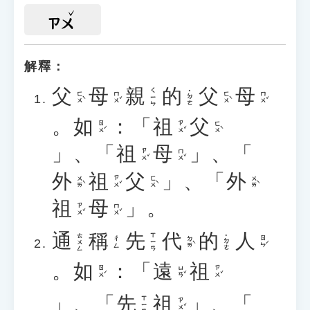
ㄗㄨ
解釋：
父
母
親
的
父
母
ㄑㄧㄣ
˙ㄉㄜ
ㄈㄨˋ
ㄇㄨˇ
ㄈㄨˋ
ㄇㄨˇ
。
如
：「
祖
父
ㄖㄨˊ
ㄗㄨˇ
ㄈㄨˋ
」、「
祖
母
」、「
ㄗㄨˇ
ㄇㄨˇ
外
祖
父
」、「
外
ㄨㄞˋ
ㄗㄨˇ
ㄈㄨˋ
ㄨㄞˋ
祖
母
」。
ㄗㄨˇ
ㄇㄨˇ
通
稱
先
代
的
人
ㄊㄨㄥ
ㄒㄧㄢ
˙ㄉㄜ
ㄉㄞˋ
ㄖㄣˊ
ㄔㄥ
。
如
：「
遠
祖
ㄖㄨˊ
ㄩㄢˇ
ㄗㄨˇ
」、「
先
祖
」、「
ㄒㄧㄢ
ㄗㄨˇ