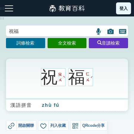
跳
登入
:::
到
主
:::
要
內
語
圖
開
容
注音索引圖示
筆畫索引圖示
部首索引表圖示
言
片
啟
詞條檢索
全文檢索
音讀檢索
搜
搜
鍵
尋
尋
盤
圖
圖
圖
示
示
示
祝
福
ㄓ
ㄈ
ˋ
ˊ
ㄨ
ㄨ
網站導覽
漢語拼音
zhù fú
生字詞彙表
成語故事
開啟關聯
列入收藏
QRcode分享