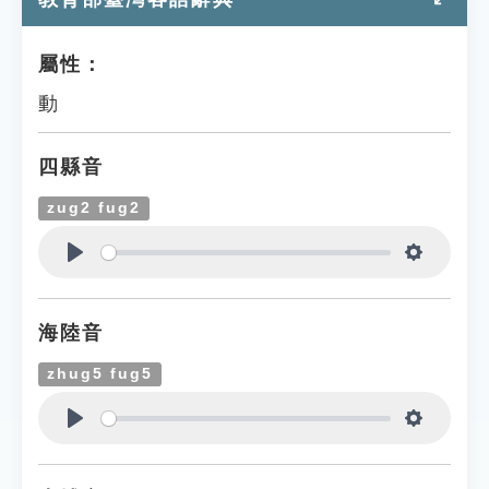
屬性：
動
四縣音
zug2 fug2
Play
Settings
海陸音
zhug5 fug5
Play
Settings