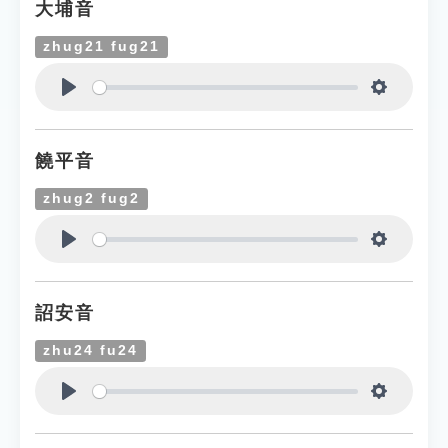
大埔音
zhug21 fug21
Play
Settings
饒平音
zhug2 fug2
Play
Settings
詔安音
zhu24 fu24
Play
Settings