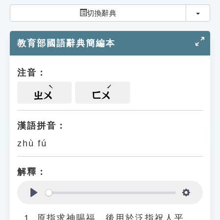
索引選單
切換
切換辭典
知識索引
教育部國語辭典簡編本
單字索引
生命大百科索引
注音：
遊戲專區
ㄓㄨ
ㄈㄨ
教學應用
漢語拼音：
zhù fú
貓頭鷹博士
解釋：
Play
Settings
原指求神賜福，後用於泛指祝人平