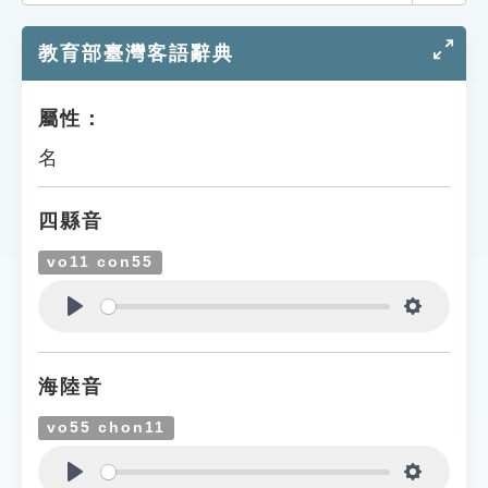
索引選單
教育部臺灣客語辭典
知識索引
單字索引
屬性：
生命大百科索引
名
遊戲專區
四縣音
教學應用
vo11 con55
貓頭鷹博士
Play
Settings
海陸音
vo55 chon11