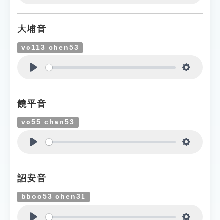
Play
Settings
大埔音
vo113 chen53
Play
Settings
饒平音
vo55 chan53
Play
Settings
詔安音
bboo53 chen31