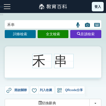
跳
登入
:::
到
主
:::
要
內
語
圖
開
容
注音索引圖示
筆畫索引圖示
部首索引表圖示
言
片
啟
詞條檢索
全文檢索
音讀檢索
搜
搜
鍵
尋
尋
盤
圖
圖
圖
示
示
示
禾
串
網站導覽
生字詞彙表
開啟關聯
列入收藏
QRcode分享
成語故事
切換
切換辭典