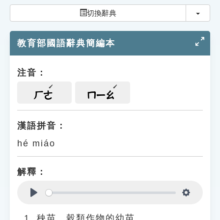
索引選單
切換
切換辭典
知識索引
教育部國語辭典簡編本
單字索引
生命大百科索引
注音：
遊戲專區
ㄏㄜ
ㄇㄧㄠ
教學應用
漢語拼音：
hé miáo
貓頭鷹博士
解釋：
Play
Settings
秧苗、穀類作物的幼苗。