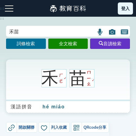
跳
登入
:::
到
主
:::
要
內
語
圖
開
容
注音索引圖示
筆畫索引圖示
部首索引表圖示
言
片
啟
詞條檢索
全文檢索
音讀檢索
搜
搜
鍵
尋
尋
盤
圖
圖
圖
示
示
示
禾
苗
ㄇ
ㄏ
ㄧ
ˊ
ˊ
ㄜ
ㄠ
網站導覽
漢語拼音
hé miáo
生字詞彙表
成語故事
開啟關聯
列入收藏
QRcode分享