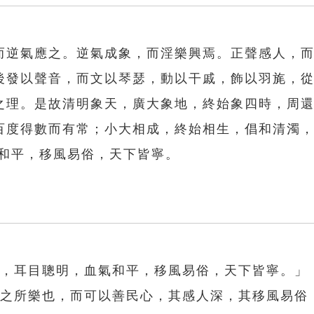
，而逆氣應之。逆氣成象，而淫樂興焉。正聲感人，
後發以聲音，而文以琴瑟，動以干戚，飾以羽旄，
之理。是故清明象天，廣大象地，終始象四時，周
百度得數而有常；小大相成，終始相生，倡和清濁
氣和平，移風易俗，天下皆寧。
。
清，耳目聰明，血氣和平，移風易俗，天下皆寧。」
人之所樂也，而可以善民心，其感人深，其移風易俗