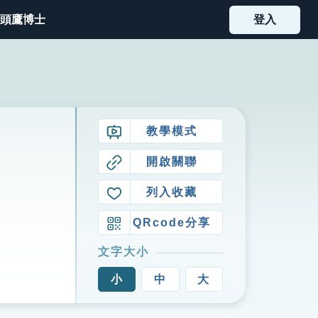
頭鷹博士
登入
教學模式
開啟關聯
列入收藏
QRcode分享
文字大小
小
中
大