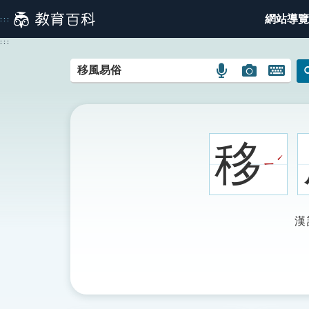
跳
網站導覽
:::
到
主
:::
要
內
語
圖
開
容
言
片
啟
搜
搜
鍵
尋
尋
盤
圖
圖
圖
移
示
示
示
ˊ
ㄧ
漢