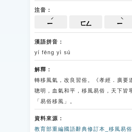
注音：
ㄧ
ㄈㄥ
ㄧ
漢語拼音：
yí fēng yì sú
解釋：
轉移風氣，改良習俗。《孝經．廣要
聰明，血氣和平，移風易俗，天下皆
「易俗移風」。
資料來源：
教育部重編國語辭典修訂本_移風易