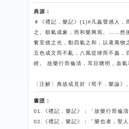
典源：
＃《禮記．樂記》(1)#凡姦聲感人
之。順氣成象，而和樂興焉。……然
奮至德之光，動四氣之和，以著萬物
五色成文而不亂，八風從律而不姦，
經。 故樂行而倫清，耳目聰明，血
〔注解〕典故或見於《荀子．樂論》
書證：
01.《禮記．樂記》：「故樂行而倫
02.《禮記．樂記》：「樂也者，聖