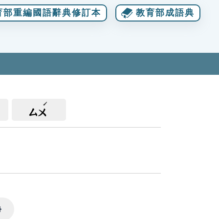
育部重編國語辭典修訂本
教育部成語典
ㄙㄨ