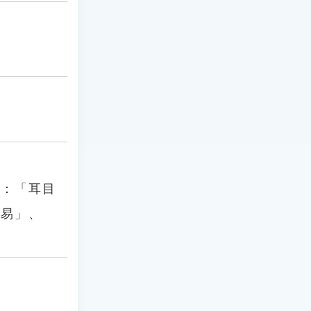
》：「耳目
俗易」、