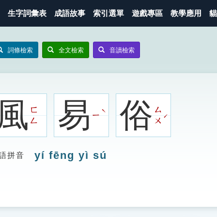
生字詞彙表
成語故事
索引選單
遊戲專區
教學應用
貓
詞條檢索
全文檢索
音讀檢索
風
易
俗
ㄈ
ㄙ
ˋ
ㄧ
ˊ
ㄥ
ㄨ
yí fēng yì sú
語拼音