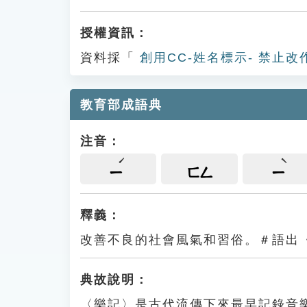
授權資訊：
資料採「
創用CC-姓名標示- 禁止改
教育部成語典
注音：
ㄧ
ㄈㄥ
ㄧ
釋義：
改善不良的社會風氣和習俗。＃語出
典故說明：
〈樂記〉是古代流傳下來最早記錄音