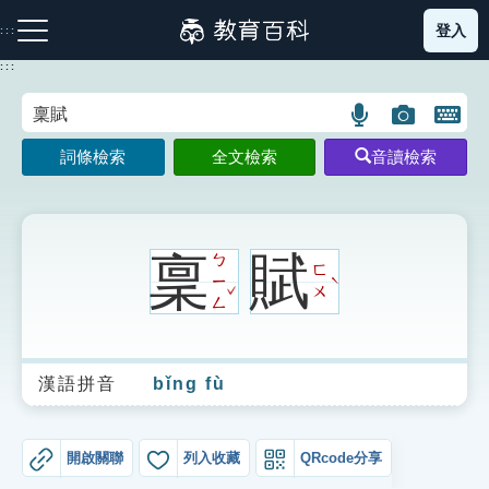
跳
登入
:::
到
主
:::
要
內
語
圖
開
容
注音索引圖示
筆畫索引圖示
部首索引表圖示
言
片
啟
詞條檢索
全文檢索
音讀檢索
搜
搜
鍵
尋
尋
盤
圖
圖
圖
示
示
示
稟
賦
ㄅ
ㄈ
ㄧ
ˋ
ˇ
ㄨ
ㄥ
網站導覽
漢語拼音
bǐng fù
生字詞彙表
成語故事
開啟關聯
列入收藏
QRcode分享