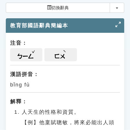
索引選單
切換
切換辭典
知識索引
教育部國語辭典簡編本
單字索引
生命大百科索引
注音：
遊戲專區
ㄅㄧㄥ
ㄈㄨ
教學應用
漢語拼音：
bǐng fù
貓頭鷹博士
解釋：
人天生的性格和資質。
【例】他稟賦聰敏，將來必能出人頭