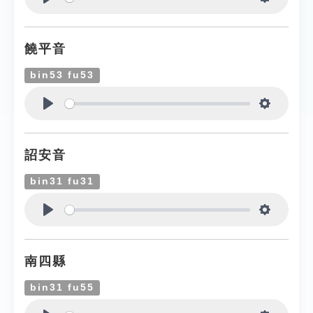
Play
Settings
饒平音
bin53 fu53
Play
Settings
詔安音
bin31 fu31
Play
Settings
南四縣
bin31 fu55