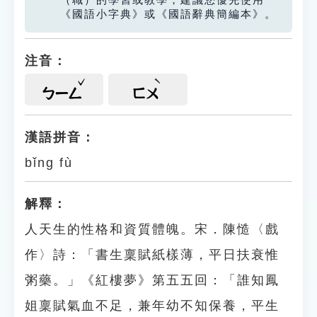
（職）的學習或教學，建議您優先使用
《國語小字典》或《國語辭典簡編本》。
注音：
ㄅㄧㄥ
ㄈㄨ
漢語拼音：
bǐng fù
解釋：
人天生的性格和資質體魄。宋．陳慥〈戲
作〉詩：「書生稟賦紙樣薄，平日扶衰惟
粥藥。」《紅樓夢》第五五回：「誰知鳳
姐稟賦氣血不足，兼年幼不知保養，平生