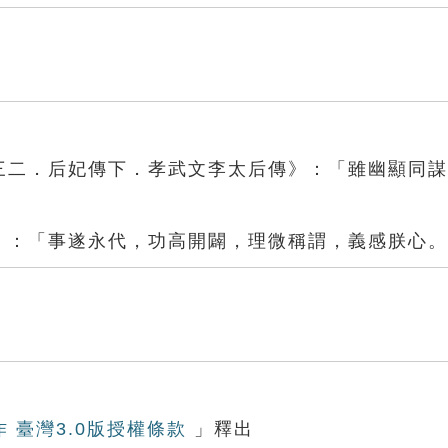
卷三二．后妃傳下．孝武文李太后傳》：「雖幽顯同
」
上》：「事遂永代，功高開闢，理微稱謂，義感朕心
作 臺灣3.0版授權條款
」釋出