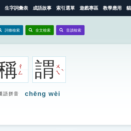
生字詞彙表
成語故事
索引選單
遊戲專區
教學應用
貓
詞條檢索
全文檢索
音讀檢索
稱
謂
ㄔ
ㄨ
ˋ
ㄥ
ㄟ
chēng wèi
漢語拼音