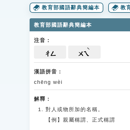
教育部國語辭典簡編本
教
教育部國語辭典簡編本
注音：
ㄔㄥ
ㄨㄟ
漢語拼音：
chēng wèi
解釋：
對人或物所加的名稱。
【例】親屬稱謂、正式稱謂