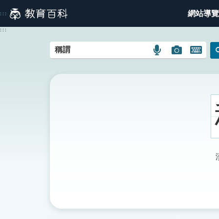
跳
網站導覽
:::
到
主
:::
要
內
語
圖
開
容
言
片
啟
搜
搜
鍵
尋
尋
盤
圖
圖
圖
示
示
示