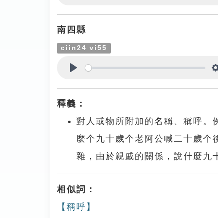
Play
南四縣
ciin24 vi55
Play
釋義：
對人或物所附加的名稱、稱呼。
麼个九十歲个老阿公喊二十歲个
雜，由於親戚的關係，說什麼九
相似詞：
【稱呼】