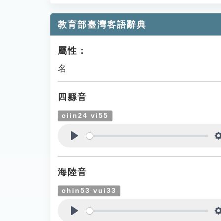
教育部臺灣客語辭典
屬性：
名
四縣音
ciin24 vi55
Play
海陸音
chin53 vui33