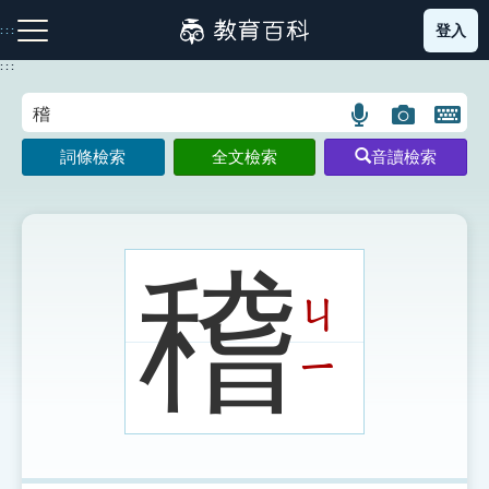
跳
登入
:::
到
主
:::
要
內
語
圖
開
容
注音索引圖示
筆畫索引圖示
部首索引表圖示
言
片
啟
詞條檢索
全文檢索
音讀檢索
搜
搜
鍵
尋
尋
盤
圖
圖
圖
示
示
示
稽
ㄐ
網站導覽
ㄧ
生字詞彙表
成語故事