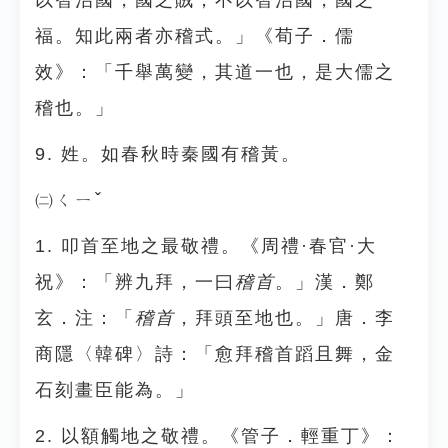
以智治國，國之賊；不以智治國，國之
福。知此兩者亦稽式。」《荀子．儒
效》：「千舉萬變，其道一也，是大儒之
稽也。」
9. 姓。如春秋時秦國有稽黃。
㈡ㄑㄧˇ
1. 叩首至地之最敬禮。《周禮·春官·大
祝》：「辨九拜，一曰
稽首
。」漢．鄭
玄．注：「
稽首
，拜頭至地也。」唐．李
商隱〈韓碑〉詩：「愈拜稽首蹈且舞，金
石刻畫臣能為。」
2. 以額觸地之敬禮。《管子．輕重丁》：