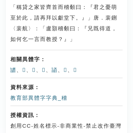
「稱貸之家皆齊首而稽顙曰：『君之憂萌
至於此，請再拜以獻堂下。』」唐．裴鉶
〈裴航〉：「盧顥稽顙曰：『兄既得道，
如何乞一言而教授？』」
相關異體字：
䭬
、
𩠜
、
𥡴
、
𥡳
、
䭫
、
𩠦
、
𩠥
資料來源：
教育部異體字字典_稽
授權資訊：
創用CC-姓名標示-非商業性-禁止改作臺灣