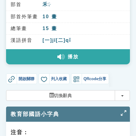
索引選單
部首
禾
ㄏㄜˊ
知識索引
部首外筆畫
10
畫
單字索引
總筆畫
15
畫
生命大百科索引
漢語拼音
[一]jī[二]qǐ
播放
遊戲專區
教學應用
開啟關聯
列入收藏
QRcode分享
貓頭鷹博士
切換
切換辭典
教育部國語小字典
注音：