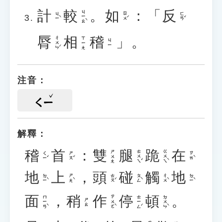
計
較
。
如
：「
反
ㄐㄧㄠˋ
ㄐㄧˋ
ㄖㄨˊ
ㄈㄢˇ
脣
相
稽
」。
ㄔㄨㄣˊ
ㄒㄧㄤ
ㄐㄧ
注音：
ㄑㄧ
解釋：
稽
首
：
雙
腿
跪
在
ㄊㄨㄟˇ
ㄍㄨㄟˋ
ㄕㄨㄤ
ㄑㄧˇ
ㄕㄡˇ
ㄗㄞˋ
地
上
，
頭
碰
觸
地
ㄉㄧˋ
ㄕㄤˋ
ㄊㄡˊ
ㄆㄥˋ
ㄔㄨˋ
ㄉㄧˋ
面
，
稍
作
停
頓
。
ㄇㄧㄢˋ
ㄗㄨㄛˋ
ㄊㄧㄥˊ
ㄉㄨㄣˋ
ㄕㄠ