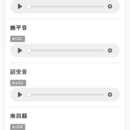
Play
Settings
饒平音
ki11
Play
Settings
詔安音
ke11
Play
Settings
南四縣
ki24