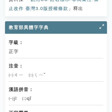
止改作 臺灣3.0版授權條款
」釋出
教育部異體字字典
字級：
正字
注音：
㈠ㄐㄧ ㈡ㄑㄧˇ
漢語拼音：
㈠jī ㈡qǐ