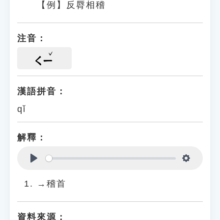
【例】反脣相稽
注音：
ㄑㄧ
漢語拼音：
qǐ
解釋：
Play
Settings
→稽首
資料來源：