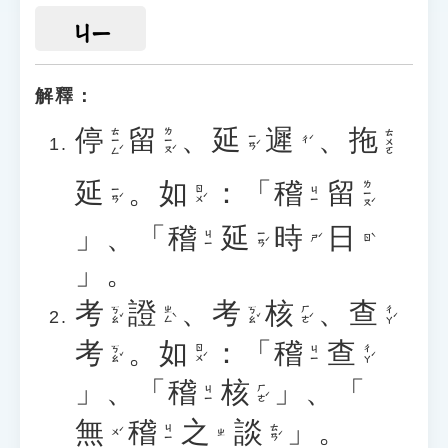
ㄐㄧ
解釋：
停
留
、
延
遲
、
拖
ㄊㄧㄥˊ
ㄌㄧㄡˊ
ㄊㄨㄛ
ㄧㄢˊ
ㄔˊ
延
。
如
：「
稽
留
ㄌㄧㄡˊ
ㄧㄢˊ
ㄖㄨˊ
ㄐㄧ
」、「
稽
延
時
日
ㄧㄢˊ
ㄐㄧ
ㄕˊ
ㄖˋ
」。
考
證
、
考
核
、
查
ㄎㄠˇ
ㄓㄥˋ
ㄎㄠˇ
ㄏㄜˊ
ㄔㄚˊ
考
。
如
：「
稽
查
ㄎㄠˇ
ㄖㄨˊ
ㄔㄚˊ
ㄐㄧ
」、「
稽
核
」、「
ㄏㄜˊ
ㄐㄧ
無
稽
之
談
」。
ㄊㄢˊ
ㄐㄧ
ㄨˊ
ㄓ