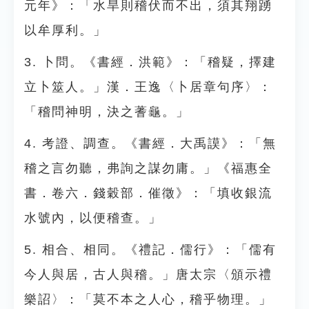
元年》：「水旱則稽伏而不出，須其翔踴
以牟厚利。」
3. 卜問。《書經．洪範》：「稽疑，擇建
立卜筮人。」漢．王逸〈卜居章句序〉：
「稽問神明，決之蓍龜。」
4. 考證、調查。《書經．大禹謨》：「無
稽之言勿聽，弗詢之謀勿庸。」《福惠全
書．卷六．錢穀部．催徵》：「填收銀流
水號內，以便稽查。」
5. 相合、相同。《禮記．儒行》：「儒有
今人與居，古人與稽。」唐太宗〈頒示禮
樂詔〉：「莫不本之人心，稽乎物理。」