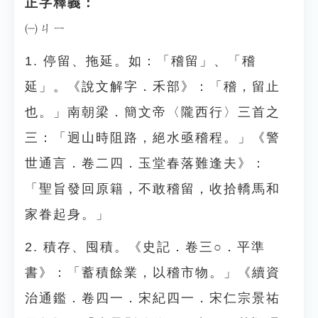
正字釋義：
㈠ㄐㄧ
1. 停留、拖延。如：「稽留」、「稽
延」。《說文解字．禾部》：「稽，留止
也。」南朝梁．簡文帝〈隴西行〉三首之
三：「迥山時阻路，絕水亟稽程。」《警
世通言．卷二四．玉堂春落難逢夫》：
「聖旨發回原籍，不敢稽留，收拾轎馬和
家眷起身。」
2. 積存、囤積。《史記．卷三○．平準
書》：「蓄積餘業，以稽市物。」《續資
治通鑑．卷四一．宋紀四一．宋仁宗景祐