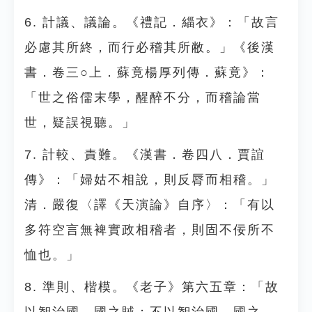
6. 計議、議論。《禮記．緇衣》：「故言
必慮其所終，而行必稽其所敝。」《後漢
書．卷三○上．蘇竟楊厚列傳．蘇竟》：
「世之俗儒末學，醒醉不分，而稽論當
世，疑誤視聽。」
7. 計較、責難。《漢書．卷四八．賈誼
傳》：「婦姑不相說，則反脣而相稽。」
清．嚴復〈譯《天演論》自序〉：「有以
多符空言無裨實政相稽者，則固不佞所不
恤也。」
8. 準則、楷模。《老子》第六五章：「故