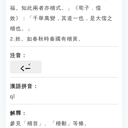
福。知此兩者亦稽式。」《荀子．儒
效》：「千舉萬變，其道一也，是大儒之
稽也。」
2.姓。如春秋時秦國有稽黃。
注音：
ㄑㄧ
漢語拼音：
qǐ
解釋：
參見「稽首」、「稽顙」等條。