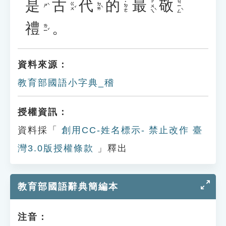
是
古
代
的
最
敬
ㄗㄨㄟˋ
ㄐㄧㄥˋ
˙ㄉㄜ
ㄍㄨˇ
ㄉㄞˋ
ㄕˋ
禮
。
ㄌㄧˇ
資料來源：
教育部國語小字典_稽
授權資訊：
資料採「
創用CC-姓名標示- 禁止改作 臺
灣3.0版授權條款
」釋出
教育部國語辭典簡編本
注音：