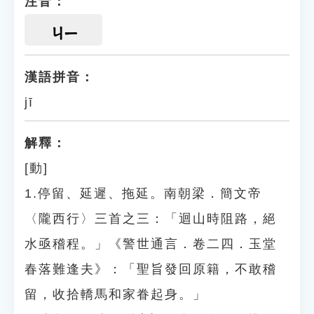
注音：
ㄐㄧ
漢語拼音：
jī
解釋：
[動]
1.停留、延遲、拖延。南朝梁．簡文帝
〈隴西行〉三首之三：「迴山時阻路，絕
水亟稽程。」《警世通言．卷二四．玉堂
春落難逢夫》：「聖旨發回原籍，不敢稽
留，收拾轎馬和家眷起身。」