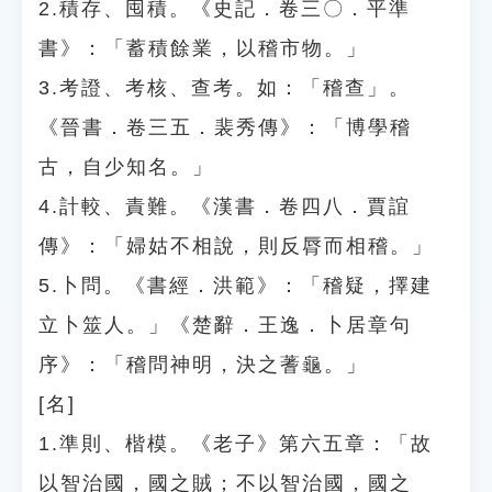
2.積存、囤積。《史記．卷三〇．平準
書》：「蓄積餘業，以稽市物。」
3.考證、考核、查考。如：「稽查」。
《晉書．卷三五．裴秀傳》：「博學稽
古，自少知名。」
4.計較、責難。《漢書．卷四八．賈誼
傳》：「婦姑不相說，則反脣而相稽。」
5.卜問。《書經．洪範》：「稽疑，擇建
立卜筮人。」《楚辭．王逸．卜居章句
序》：「稽問神明，決之蓍龜。」
[名]
1.準則、楷模。《老子》第六五章：「故
以智治國，國之賊；不以智治國，國之