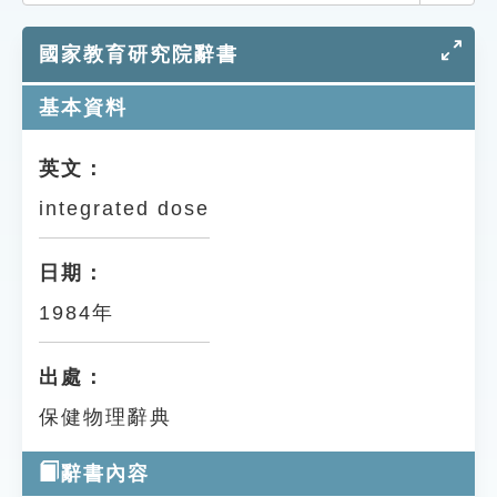
索引選單
國家教育研究院辭書
知識索引
單字索引
基本資料
生命大百科索引
英文：
integrated dose
遊戲專區
教學應用
日期：
1984年
貓頭鷹博士
出處：
保健物理辭典
辭書內容