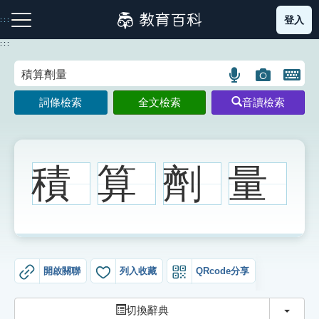
跳
登入
:::
到
主
:::
要
內
語
圖
開
容
注音索引圖示
筆畫索引圖示
部首索引表圖示
言
片
啟
詞條檢索
全文檢索
音讀檢索
搜
搜
鍵
尋
尋
盤
圖
圖
圖
示
示
示
積
算
劑
量
網站導覽
生字詞彙表
開啟關聯
列入收藏
QRcode分享
成語故事
切換
切換辭典