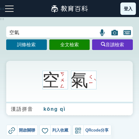
跳
登入
:::
到
主
:::
要
內
語
圖
開
容
注音索引圖示
筆畫索引圖示
部首索引表圖示
言
片
啟
詞條檢索
全文檢索
音讀檢索
搜
搜
鍵
尋
尋
盤
圖
圖
圖
示
示
示
空
氣
ㄎ
ㄑ
ㄨ
ˋ
ㄧ
ㄥ
網站導覽
漢語拼音
kōng qì
生字詞彙表
成語故事
開啟關聯
列入收藏
QRcode分享