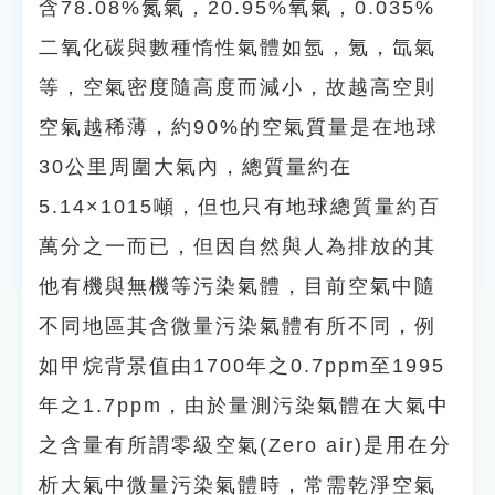
含78.08%氮氣，20.95%氧氣，0.035%
二氧化碳與數種惰性氣體如氬，氪，氙氣
等，空氣密度隨高度而減小，故越高空則
空氣越稀薄，約90%的空氣質量是在地球
30公里周圍大氣內，總質量約在
5.14×1015噸，但也只有地球總質量約百
萬分之一而已，但因自然與人為排放的其
他有機與無機等污染氣體，目前空氣中隨
不同地區其含微量污染氣體有所不同，例
如甲烷背景值由1700年之0.7ppm至1995
年之1.7ppm，由於量測污染氣體在大氣中
之含量有所謂零級空氣(Zero air)是用在分
析大氣中微量污染氣體時，常需乾淨空氣