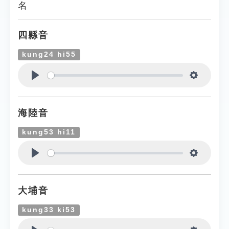
名
四縣音
kung24 hi55
Play
Settings
海陸音
kung53 hi11
Play
Settings
大埔音
kung33 ki53