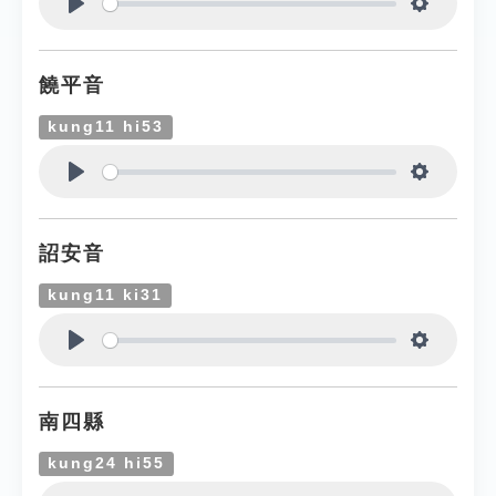
Play
Settings
饒平音
kung11 hi53
Play
Settings
詔安音
kung11 ki31
Play
Settings
南四縣
kung24 hi55