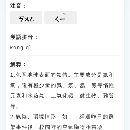
注音：
ㄎㄨㄥ
ㄑㄧ
漢語拼音：
kōng qì
解釋：
1.包圍地球表面的氣體。主要成分是氮和
氧，還有極少量的氦、氖、氬、氪等惰性
元素和水蒸氣、二氧化碳、微生物、雜質
等。
2.氣氛、環境情形。如：「經過昨日的群
架事件後，校園裡的空氣顯得相當凝