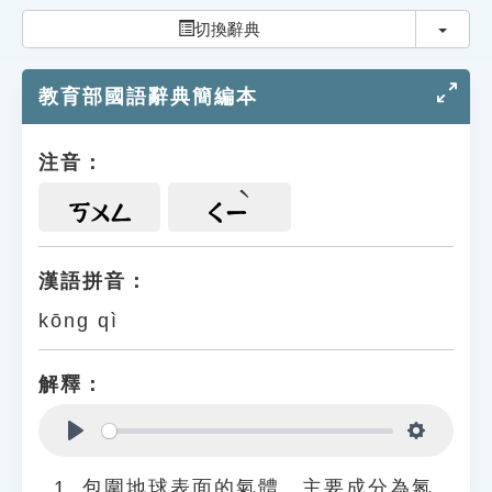
索引選單
切換
切換辭典
知識索引
教育部國語辭典簡編本
單字索引
生命大百科索引
注音：
遊戲專區
ㄎㄨㄥ
ㄑㄧ
教學應用
漢語拼音：
kōng qì
貓頭鷹博士
解釋：
Play
Settings
包圍地球表面的氣體。主要成分為氮