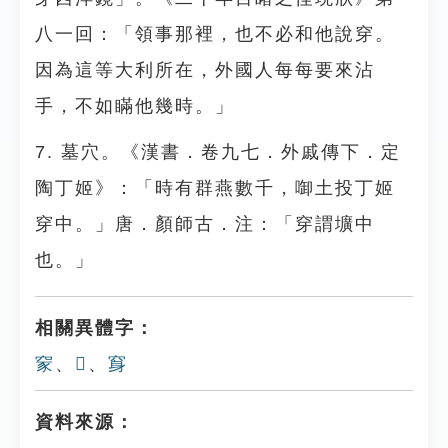
八一回：「領事那裡，也不必和他說穿。
因為這等大利所在，外國人每每要來沾
手，不如瞞他幾時。」
7. 墓穴。《漢書．卷九七．外戚傳下．定
陶丁姬》：「時有群燕數千，啣土投丁姬
穿中。」唐．顏師古．注：「穿謂壙中
也。」
相關異體字：
䆥
、
𥥢
、
䆤
資料來源：