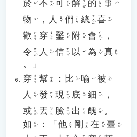
於
不
可
解
的
事
ㄐㄧㄝˇ
˙ㄉㄜ
ㄅㄨˋ
ㄎㄜˇ
ㄩˊ
ㄕˋ
物
，
人
們
總
喜
ㄗㄨㄥˇ
˙ㄇㄣ
ㄖㄣˊ
ㄒㄧˇ
ㄨˋ
歡
穿
鑿
附
會
，
ㄏㄨㄟˋ
ㄏㄨㄢ
ㄔㄨㄢ
ㄗㄠˊ
ㄈㄨˋ
令
人
信
以
為
真
ㄌㄧㄥˋ
ㄒㄧㄣˋ
ㄖㄣˊ
ㄨㄟˊ
ㄓㄣ
ㄧˇ
。」
穿
幫
：
比
喻
被
ㄔㄨㄢ
ㄅㄧˇ
ㄅㄟˋ
ㄅㄤ
ㄩˋ
人
發
現
底
細
，
ㄒㄧㄢˋ
ㄖㄣˊ
ㄉㄧˇ
ㄒㄧˋ
ㄈㄚ
或
丟
臉
出
醜
。
ㄏㄨㄛˋ
ㄌㄧㄢˇ
ㄉㄧㄡ
ㄔㄡˇ
ㄔㄨ
如
：「
他
剛
在
臺
ㄖㄨˊ
ㄗㄞˋ
ㄊㄞˊ
ㄊㄚ
ㄍㄤ