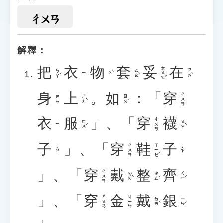
ㄔㄨㄢ
解釋：
把
衣
物
套
妥
在
ㄊㄨㄛˇ
ㄅㄚˇ
ㄊㄠˋ
ㄗㄞˋ
ㄨˋ
ㄧ
身
上
。
如
：「
穿
ㄔㄨㄢ
ㄕㄤˋ
ㄖㄨˊ
ㄕㄣ
衣
服
」、「
穿
襪
ㄔㄨㄢ
ㄈㄨˊ
ㄨㄚˋ
ㄧ
子
」、「
穿
鞋
子
ㄒㄧㄝˊ
ㄔㄨㄢ
˙ㄗ
˙ㄗ
」、「
穿
戴
整
齊
ㄔㄨㄢ
ㄉㄞˋ
ㄓㄥˇ
ㄑㄧˊ
」、「
穿
金
戴
銀
ㄔㄨㄢ
ㄐㄧㄣ
ㄉㄞˋ
ㄧㄣˊ
」。