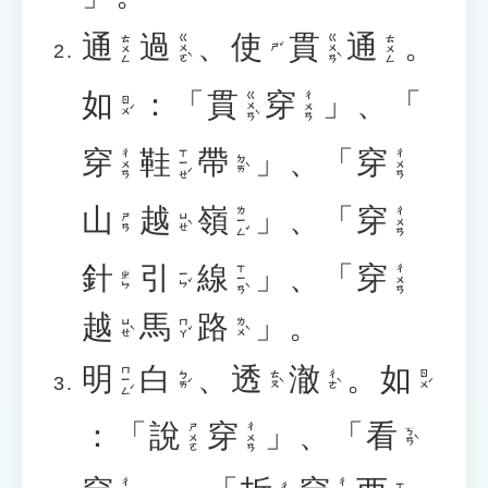
通
過
、
使
貫
通
。
ㄍㄨㄛˋ
ㄍㄨㄢˋ
ㄊㄨㄥ
ㄊㄨㄥ
ㄕˇ
如
：「
貫
穿
」、「
ㄍㄨㄢˋ
ㄔㄨㄢ
ㄖㄨˊ
穿
鞋
帶
」、「
穿
ㄒㄧㄝˊ
ㄔㄨㄢ
ㄔㄨㄢ
ㄉㄞˋ
山
越
嶺
」、「
穿
ㄌㄧㄥˇ
ㄔㄨㄢ
ㄩㄝˋ
ㄕㄢ
針
引
線
」、「
穿
ㄒㄧㄢˋ
ㄔㄨㄢ
ㄧㄣˇ
ㄓㄣ
越
馬
路
」。
ㄩㄝˋ
ㄇㄚˇ
ㄌㄨˋ
明
白
、
透
澈
。
如
ㄇㄧㄥˊ
ㄅㄞˊ
ㄊㄡˋ
ㄔㄜˋ
ㄖㄨˊ
：「
說
穿
」、「
看
ㄕㄨㄛ
ㄔㄨㄢ
ㄎㄢˋ