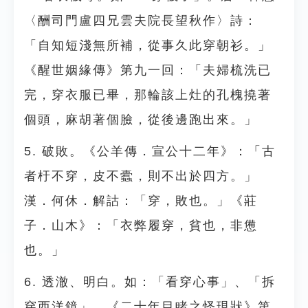
〈酬司門盧四兄雲夫院長望秋作〉詩：
「自知短淺無所補，從事久此穿朝衫。」
《醒世姻緣傳》第九一回：「夫婦梳洗已
完，穿衣服已畢，那輪該上灶的孔槐撓著
個頭，麻胡著個臉，從後邊跑出來。」
5. 破敗。《公羊傳．宣公十二年》：「古
者杅不穿，皮不蠹，則不出於四方。」
漢．何休．解詁：「穿，敗也。」《莊
子．山木》：「衣弊履穿，貧也，非憊
也。」
6. 透澈、明白。如：「看穿心事」、「拆
穿西洋鏡」。《二十年目睹之怪現狀》第