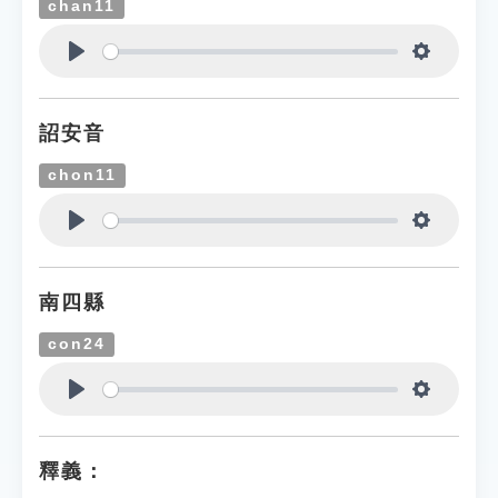
chan11
Play
Settings
詔安音
chon11
Play
Settings
南四縣
con24
Play
Settings
釋義：