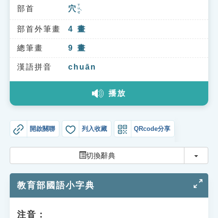
索引選單
ㄒㄩㄝˋ
部首
穴
知識索引
部首外筆畫
4
畫
單字索引
總筆畫
9
畫
生命大百科索引
漢語拼音
chuān
遊戲專區
播放
教學應用
開啟關聯
列入收藏
QRcode分享
貓頭鷹博士
切換
切換辭典
教育部國語小字典
注音：