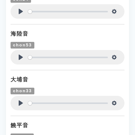
Play
Settings
海陸音
chon53
Play
Settings
大埔音
chon33
Play
Settings
饒平音