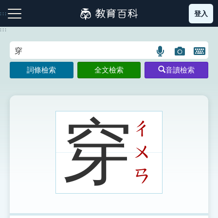
跳
登入
:::
到
主
:::
要
內
語
圖
開
容
注音索引圖示
筆畫索引圖示
部首索引表圖示
言
片
啟
詞條檢索
全文檢索
音讀檢索
搜
搜
鍵
尋
尋
盤
圖
圖
圖
示
示
示
穿
ㄔ
ㄨ
網站導覽
ㄢ
生字詞彙表
成語故事