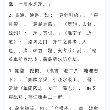
獵，一射兩虎穿。」
2. 貫通、通過。如：「穿針引線」、「穿
鞋帶」、「穿越馬路」。《廣韻．去聲．
線韻》：「穿，貫也。」《淮南子．原
道》：「絡馬之口，穿牛之鼻者，人
也。」唐．韓愈〈題于賓客莊〉詩：「榆
莢車前蓋地皮，薔薇蘸水筍穿籬。」
3. 開鑿、挖掘。《漢書．卷二八．地理志
下》：「鄭國穿渠，引涇水溉田。」晉．
常璩《華陽國志．卷三．蜀志》：「時又
穿臨邛，蒲江鹽井二十所。」
4. 著衣襪等。如：「穿襪子」。唐．韓愈