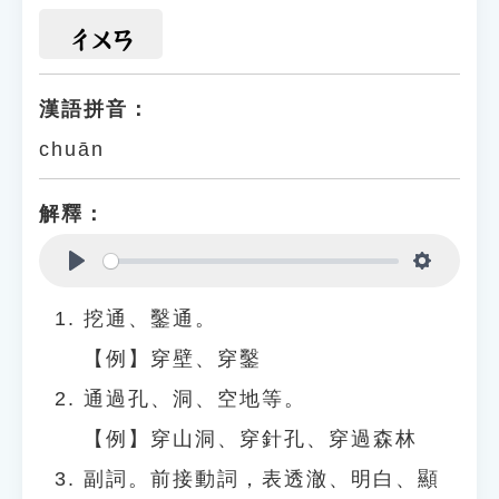
ㄔㄨㄢ
漢語拼音：
chuān
解釋：
Play
Settings
挖通、鑿通。
【例】穿壁、穿鑿
通過孔、洞、空地等。
【例】穿山洞、穿針孔、穿過森林
副詞。前接動詞，表透澈、明白、顯