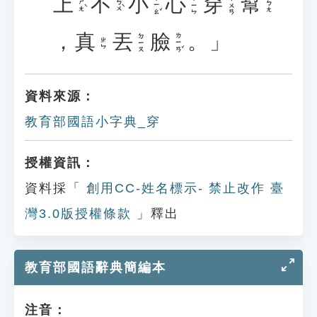
上
不
小
心
穿
幫
ㄒㄧㄠˇ
ㄒㄧㄣ
ㄔㄨㄢ
ㄕㄤˋ
ㄅㄨˋ
ㄅㄤ
，
真
丟
臉
。」
ㄌㄧㄢˇ
ㄉㄧㄡ
ㄓㄣ
資料來源：
教育部國語小字典_穿
授權資訊：
資料採「
創用CC-姓名標示- 禁止改作 臺
灣3.0版授權條款
」釋出
教育部國語辭典簡編本
注音：