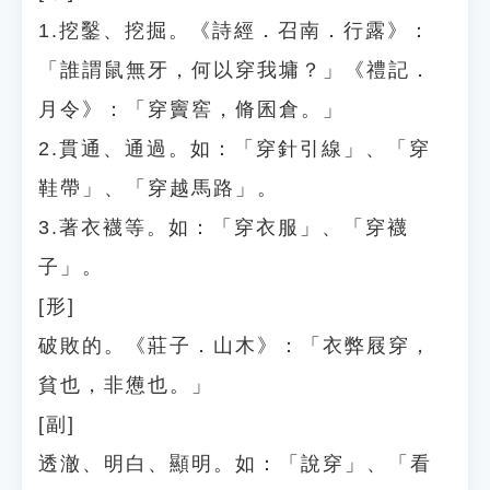
1.挖鑿、挖掘。《詩經．召南．行露》：
「誰謂鼠無牙，何以穿我墉？」《禮記．
月令》：「穿竇窖，脩囷倉。」
2.貫通、通過。如：「穿針引線」、「穿
鞋帶」、「穿越馬路」。
3.著衣襪等。如：「穿衣服」、「穿襪
子」。
[形]
破敗的。《莊子．山木》：「衣弊屐穿，
貧也，非憊也。」
[副]
透澈、明白、顯明。如：「說穿」、「看