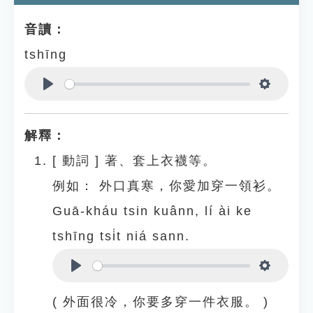
音讀：
tshīng
Play
Settings
解釋：
[
動詞
]
著、套上衣襪等。
例如：
外口真寒，你愛加穿一領衫。
Guā-kháu tsin kuânn, lí ài ke
tshīng tsi̍t niá sann.
Play
Settings
( 外面很冷，你要多穿一件衣服。 )