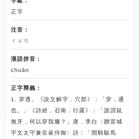
字級：
正字
注音：
ㄔㄨㄢ
漢語拼音：
chuān
正字釋義：
1. 穿透。《說文解字．穴部》：「穿，通
也。」《詩經．召南．行露》：「誰謂鼠
無牙，何以穿我墉？」唐．李白〈贈宣城
宇文太守兼呈崔侍御〉詩：「閒騎駿馬