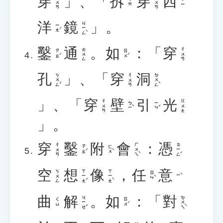
穿
」、「
拆
穿
西
ㄔㄨㄢ
ㄔㄨㄢ
ㄔㄞ
ㄒㄧ
洋
鏡
」。
ㄐㄧㄥˋ
ㄧㄤˊ
鑿
通
。
如
：「
穿
ㄊㄨㄥ
ㄔㄨㄢ
ㄗㄠˊ
ㄖㄨˊ
孔
」、「
穿
洞
ㄎㄨㄥˇ
ㄉㄨㄥˋ
ㄔㄨㄢ
」、「
穿
壁
引
光
ㄔㄨㄢ
ㄍㄨㄤ
ㄅㄧˋ
ㄧㄣˇ
」。
穿
鑿
附
會
：
憑
ㄏㄨㄟˋ
ㄆㄧㄥˊ
ㄔㄨㄢ
ㄗㄠˊ
ㄈㄨˋ
空
想
像
，
任
意
ㄒㄧㄤˇ
ㄒㄧㄤˋ
ㄎㄨㄥ
ㄖㄣˋ
ㄧˋ
曲
解
。
如
：「
對
ㄐㄧㄝˇ
ㄉㄨㄟˋ
ㄖㄨˊ
ㄑㄩ