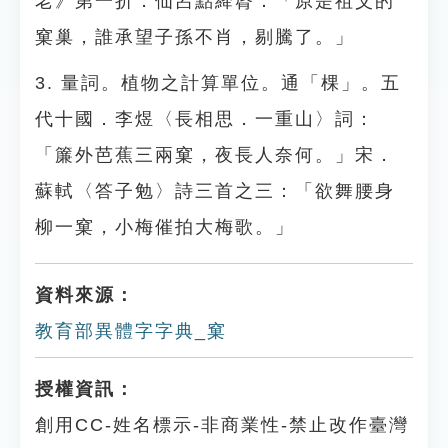
老》第一折．仙呂點絳脣：「原是祖父的
窠巢，誰承望子孫不肖，剔騰了。」
3. 量詞。植物之計算單位。通「棵」。五
代十國．李煜〈長相思．一重山〉詞：
「簾外芭蕉三兩窠，夜長人奈何。」宋．
蘇軾〈答子勉〉詩三首之三：「欲舞腰身
柳一窠，小梅催拍大梅歌。」
資料來源：
教育部異體字字典_窠
授權資訊：
創用CC-姓名標示-非商業性-禁止改作臺灣