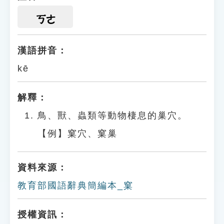
ㄎㄜ
漢語拼音：
kē
解釋：
鳥、獸、蟲類等動物棲息的巢穴。
【例】窠穴、窠巢
資料來源：
教育部國語辭典簡編本_窠
授權資訊：