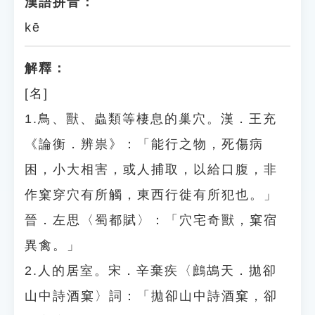
漢語拼音：
kē
解釋：
[名]
1.鳥、獸、蟲類等棲息的巢穴。漢．王充
《論衡．辨祟》：「能行之物，死傷病
困，小大相害，或人捕取，以給口腹，非
作窠穿穴有所觸，東西行徙有所犯也。」
晉．左思〈蜀都賦〉：「穴宅奇獸，窠宿
異禽。」
2.人的居室。宋．辛棄疾〈鷓鴣天．拋卻
山中詩酒窠〉詞：「拋卻山中詩酒窠，卻