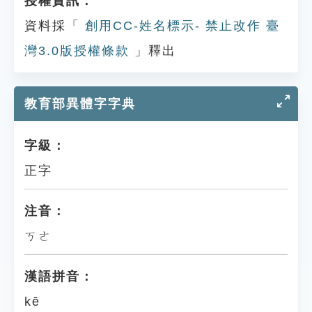
授權資訊：
資料採「
創用CC-姓名標示- 禁止改作 臺
灣3.0版授權條款
」釋出
教育部異體字字典
字級：
正字
注音：
ㄎㄜ
漢語拼音：
kē