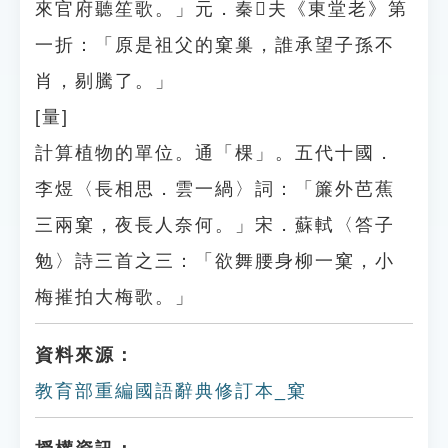
來官府聽笙歌。」元．秦𥳑夫《東堂老》第
一折：「原是祖父的窠巢，誰承望子孫不
肖，剔騰了。」
[量]
計算植物的單位。通「棵」。五代十國．
李煜〈長相思．雲一緺〉詞：「簾外芭蕉
三兩窠，夜長人奈何。」宋．蘇軾〈答子
勉〉詩三首之三：「欲舞腰身柳一窠，小
梅摧拍大梅歌。」
資料來源：
教育部重編國語辭典修訂本_窠