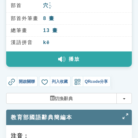
索引選單
ㄒㄩㄝˋ
部首
穴
知識索引
部首外筆畫
8
畫
單字索引
總筆畫
13
畫
生命大百科索引
漢語拼音
kē
遊戲專區
播放
教學應用
開啟關聯
列入收藏
QRcode分享
貓頭鷹博士
切換
切換辭典
教育部國語辭典簡編本
注音：