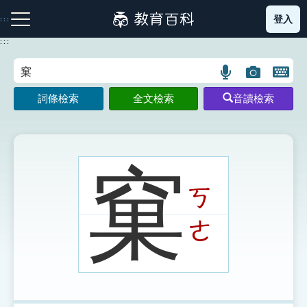
跳
登入
:::
到
主
:::
要
內
語
圖
開
容
注音索引圖示
筆畫索引圖示
部首索引表圖示
言
片
啟
詞條檢索
全文檢索
音讀檢索
搜
搜
鍵
尋
尋
盤
圖
圖
圖
示
示
示
窠
ㄎ
網站導覽
ㄜ
生字詞彙表
成語故事