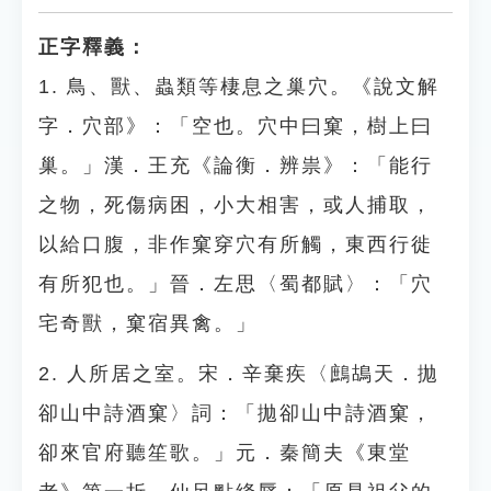
正字釋義：
1. 鳥、獸、蟲類等棲息之巢穴。《說文解
字．穴部》：「空也。穴中曰窠，樹上曰
巢。」漢．王充《論衡．辨祟》：「能行
之物，死傷病困，小大相害，或人捕取，
以給口腹，非作窠穿穴有所觸，東西行徙
有所犯也。」晉．左思〈蜀都賦〉：「穴
宅奇獸，窠宿異禽。」
2. 人所居之室。宋．辛棄疾〈鷓鴣天．拋
卻山中詩酒窠〉詞：「拋卻山中詩酒窠，
卻來官府聽笙歌。」元．秦簡夫《東堂