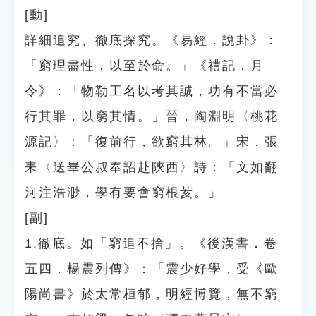
[動]
詳細追究、徹底探究。《易經．說卦》：
「窮理盡性，以至於命。」《禮記．月
令》：「物勒工名以考其誠，功有不當必
行其罪，以窮其情。」晉．陶淵明〈桃花
源記〉：「復前行，欲窮其林。」宋．張
耒〈送畢公叔奉詔赴陝西〉詩：「文如翻
河注浩渺，學有要會窮根荄。」
[副]
1.徹底。如「窮追不捨」。《後漢書．卷
五四．楊震列傳》：「震少好學，受《歐
陽尚書》於太常桓郁，明經博覽，無不窮