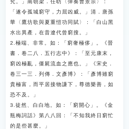
究。」南朝梁．任昉〈彈奏曹景宗〉：
「遂令孤城窮守，力屈凶威。」清．唐孫
華〈鷹坊歌與夏重愷功同賦〉：「白山黑
水出異產，在昔遼代曾窮搜。」
2.極端、非常。如：「窮奢極侈」。《晉
書．卷二八．五行志中》：「至元康末，
窮凶極亂，僵屍流血之應也。」《宋史．
卷三一三．列傳．文彥博》：「彥博雖窮
貴極富，而平居接物謙下，尊德樂善，如
恐不及。」
3.徒然、白白地。如：「窮開心」。《金
瓶梅詞話》第八八回：「不知我終日窮忙
的是些甚麼。」