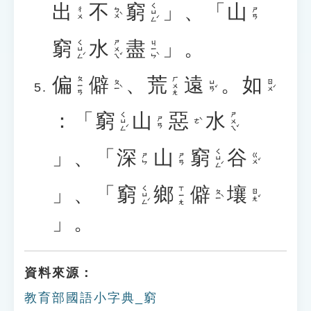
出
不
窮
」、「
山
ㄑㄩㄥˊ
ㄅㄨˋ
ㄔㄨ
ㄕㄢ
窮
水
盡
」。
ㄑㄩㄥˊ
ㄕㄨㄟˇ
ㄐㄧㄣˋ
偏
僻
、
荒
遠
。
如
ㄆㄧㄢ
ㄏㄨㄤ
ㄆㄧˋ
ㄩㄢˇ
ㄖㄨˊ
：「
窮
山
惡
水
ㄑㄩㄥˊ
ㄕㄨㄟˇ
ㄕㄢ
ㄜˋ
」、「
深
山
窮
谷
ㄑㄩㄥˊ
ㄍㄨˇ
ㄕㄣ
ㄕㄢ
」、「
窮
鄉
僻
壤
ㄑㄩㄥˊ
ㄒㄧㄤ
ㄆㄧˋ
ㄖㄤˇ
」。
資料來源：
教育部國語小字典_窮