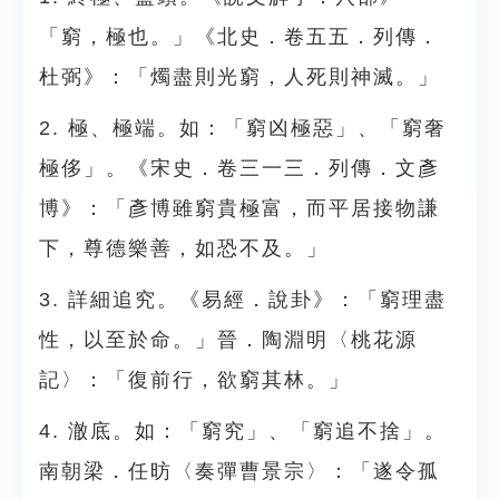
「窮，極也。」《北史．卷五五．列傳．
杜弼》：「燭盡則光窮，人死則神滅。」
2. 極、極端。如：「窮凶極惡」、「窮奢
極侈」。《宋史．卷三一三．列傳．文彥
博》：「彥博雖窮貴極富，而平居接物謙
下，尊德樂善，如恐不及。」
3. 詳細追究。《易經．說卦》：「窮理盡
性，以至於命。」晉．陶淵明〈桃花源
記〉：「復前行，欲窮其林。」
4. 澈底。如：「窮究」、「窮追不捨」。
南朝梁．任昉〈奏彈曹景宗〉：「遂令孤