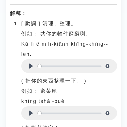
解釋：
[
動詞
]
清理、整理。
例如：
共你的物件窮窮咧。
Kā lí ê mi̍h-kiānn khîng-khîng--
leh.
Play
Settings
( 把你的東西整理一下。 )
例如：
窮菜尾
khîng tshài-bué
Play
Settings