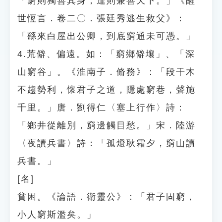
「窮則獨善其身，達則兼善天下。」《醒
世恆言．卷二〇．張廷秀逃生救父》：
「繇來白屋出公卿，到底窮通未可憑。」
4.荒僻、偏遠。如：「窮鄉僻壤」、「深
山窮谷」。《淮南子．脩務》：「段干木
不趨勢利，懷君子之道，隱處窮巷，聲施
千里。」唐．劉得仁〈塞上行作〉詩：
「鄉井從離別，窮邊觸目愁。」宋．陸游
〈夜讀兵書〉詩：「孤燈耿霜夕，窮山讀
兵書。」
[名]
貧困。《論語．衛靈公》：「君子固窮，
小人窮斯濫矣。」