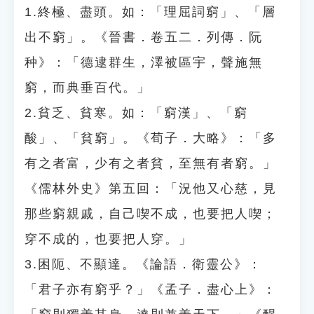
1.終極、盡頭。如：「理屈詞窮」、「層
出不窮」。《晉書．卷五二．列傳．阮
种》：「德逮群生，澤被區宇，聲施無
窮，而典垂百代。」
2.貧乏、貧寒。如：「窮漢」、「窮
酸」、「貧窮」。《荀子．大略》：「多
有之者富，少有之者貧，至無有者窮。」
《儒林外史》第五回：「況他又心慈，見
那些窮親戚，自己喫不成，也要把人喫；
穿不成的，也要把人穿。」
3.困阨、不顯達。《論語．衛靈公》：
「君子亦有窮乎？」《孟子．盡心上》：