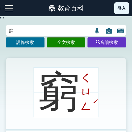
跳
登入
:::
到
主
:::
要
內
語
圖
開
容
注音索引圖示
筆畫索引圖示
部首索引表圖示
言
片
啟
詞條檢索
全文檢索
音讀檢索
搜
搜
鍵
尋
尋
盤
圖
圖
圖
示
示
示
窮
ㄑ
ㄩ
網站導覽
ˊ
ㄥ
生字詞彙表
成語故事