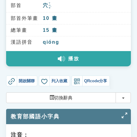
索引選單
ㄒㄩㄝˋ
部首
穴
知識索引
部首外筆畫
10
畫
單字索引
總筆畫
15
畫
生命大百科索引
漢語拼音
qióng
遊戲專區
播放
教學應用
開啟關聯
列入收藏
QRcode分享
貓頭鷹博士
切換
切換辭典
教育部國語小字典
注音：