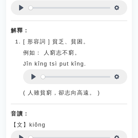
Play
Settings
解釋：
[
形容詞
]
貧乏、貧困。
例如：
人窮志不窮。
Jîn kîng tsì put kîng.
Play
Settings
( 人雖貧窮，卻志向高遠。 )
音讀：
【文】kiông