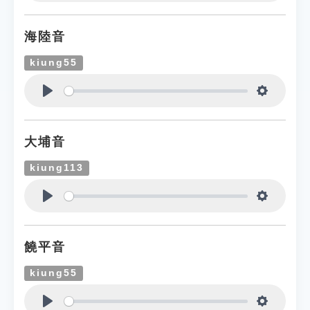
Play
Settings
海陸音
kiung55
Play
Settings
大埔音
kiung113
Play
Settings
饒平音
kiung55