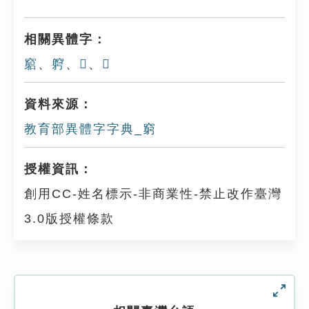
相關異體字：
竆
、
䠻
、
𨉺
、
𥧺
資料來源：
教育部異體字字典_窮
授權資訊：
創用CC-姓名標示-非商業性-禁止改作臺灣
3.0版授權條款