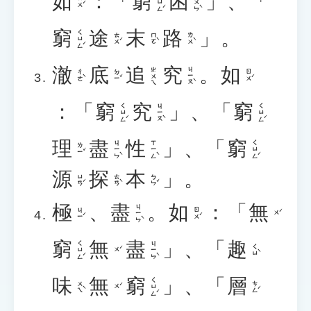
如
：「
窮
困
」、「
ㄑㄩㄥˊ
ㄎㄨㄣˋ
ㄖㄨˊ
窮
途
末
路
」。
ㄑㄩㄥˊ
ㄊㄨˊ
ㄇㄛˋ
ㄌㄨˋ
澈
底
追
究
。
如
ㄐㄧㄡˋ
ㄓㄨㄟ
ㄔㄜˋ
ㄉㄧˇ
ㄖㄨˊ
：「
窮
究
」、「
窮
ㄑㄩㄥˊ
ㄐㄧㄡˋ
ㄑㄩㄥˊ
理
盡
性
」、「
窮
ㄐㄧㄣˋ
ㄒㄧㄥˋ
ㄑㄩㄥˊ
ㄌㄧˇ
源
探
本
」。
ㄩㄢˊ
ㄊㄢˋ
ㄅㄣˇ
極
、
盡
。
如
：「
無
ㄐㄧㄣˋ
ㄐㄧˊ
ㄖㄨˊ
ㄨˊ
窮
無
盡
」、「
趣
ㄑㄩㄥˊ
ㄐㄧㄣˋ
ㄑㄩˋ
ㄨˊ
味
無
窮
」、「
層
ㄑㄩㄥˊ
ㄨㄟˋ
ㄘㄥˊ
ㄨˊ