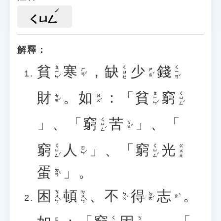
ㄑㄩㄥ
解釋：
貧
寒
，
缺
少
錢
ㄆㄧㄣˊ
ㄑㄧㄢˊ
ㄑㄩㄝ
ㄏㄢˊ
ㄕㄠˇ
財
。
如
：「
貧
窮
ㄆㄧㄣˊ
ㄑㄩㄥˊ
ㄘㄞˊ
ㄖㄨˊ
」、「
窮
苦
」、「
ㄑㄩㄥˊ
ㄎㄨˇ
窮
人
」、「
窮
光
ㄑㄩㄥˊ
ㄑㄩㄥˊ
ㄍㄨㄤ
ㄖㄣˊ
蛋
」。
ㄉㄢˋ
困
頓
、
不
得
志
。
ㄎㄨㄣˋ
ㄉㄨㄣˋ
ㄅㄨˋ
ㄉㄜˊ
ㄓˋ