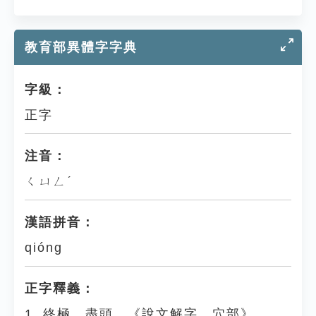
教育部異體字字典
字級：
正字
注音：
ㄑㄩㄥˊ
漢語拼音：
qióng
正字釋義：
1. 終極、盡頭。《說文解字．穴部》