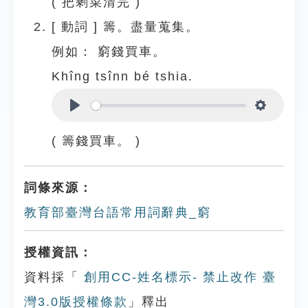
( 把剩菜清完 )
[
動詞
]
籌。盡量蒐集。
例如：
窮錢買車。
Khîng tsînn bé tshia.
Play
Settings
( 籌錢買車。 )
詞條來源：
教育部臺灣台語常用詞辭典_窮
授權資訊：
資料採「
創用CC-姓名標示- 禁止改作 臺
灣3.0版授權條款
」釋出