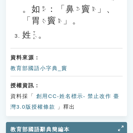
。
如
：
「
鼻
竇
」
、
ㄖㄨˊ
ㄅㄧˊ
ㄉㄡˋ
「
胃
竇
」
。
ㄨㄟˋ
ㄉㄡˋ
姓
。
ㄒㄧㄥˋ
資料來源：
教育部國語小字典_竇
授權資訊：
資料採「
創用CC-姓名標示- 禁止改作 臺
灣3.0版授權條款
」釋出
教育部國語辭典簡編本