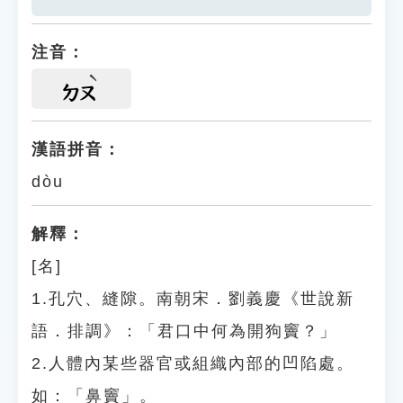
注音：
ㄉㄡ
漢語拼音：
dòu
解釋：
[名]
1.孔穴、縫隙。南朝宋．劉義慶《世說新
語．排調》：「君口中何為開狗竇？」
2.人體內某些器官或組織內部的凹陷處。
如：「鼻竇」。