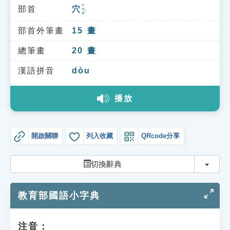
索引選單
ㄒㄩㄝˋ
部首
穴
知識索引
部首外筆畫
15
畫
單字索引
總筆畫
20
畫
生命大百科索引
漢語拼音
dòu
遊戲專區
播放
教學應用
開啟關聯
列入收藏
QRcode分享
貓頭鷹博士
切換
切換辭典
教育部國語小字典
注音：