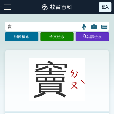
跳
登入
:::
到
主
:::
要
內
語
圖
開
容
注音索引圖示
筆畫索引圖示
部首索引表圖示
言
片
啟
詞條檢索
全文檢索
音讀檢索
搜
搜
鍵
尋
尋
盤
圖
圖
圖
示
示
示
竇
ㄉ
網站導覽
ˋ
ㄡ
生字詞彙表
成語故事