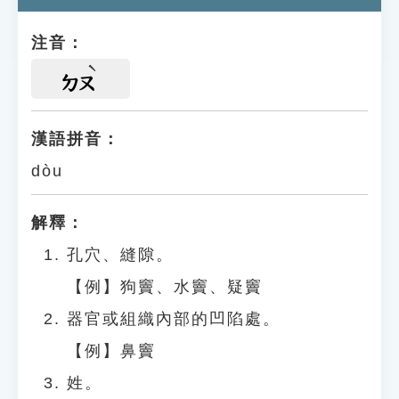
注音：
ㄉㄡ
漢語拼音：
dòu
解釋：
孔穴、縫隙。
【例】狗竇、水竇、疑竇
器官或組織內部的凹陷處。
【例】鼻竇
姓。