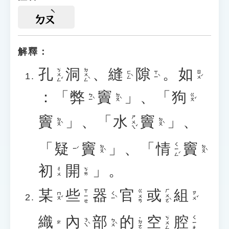
ㄉㄡ
解釋：
孔
洞
、
縫
隙
。
如
ㄎㄨㄥˇ
ㄉㄨㄥˋ
ㄈㄥˋ
ㄒㄧˋ
ㄖㄨˊ
：
「
弊
竇
」
、
「
狗
ㄅㄧˋ
ㄉㄡˋ
ㄍㄡˇ
竇
」
、
「
水
竇
」
、
ㄕㄨㄟˇ
ㄉㄡˋ
ㄉㄡˋ
「
疑
竇
」
、
「
情
竇
ㄑㄧㄥˊ
ㄉㄡˋ
ㄉㄡˋ
ㄧˊ
初
開
」
。
ㄔㄨ
ㄎㄞ
某
些
器
官
或
組
ㄏㄨㄛˋ
ㄒㄧㄝ
ㄍㄨㄢ
ㄇㄡˇ
ㄑㄧˋ
ㄗㄨˇ
織
內
部
的
空
腔
ㄎㄨㄥ
ㄑㄧㄤ
˙ㄉㄜ
ㄋㄟˋ
ㄅㄨˋ
ㄓ