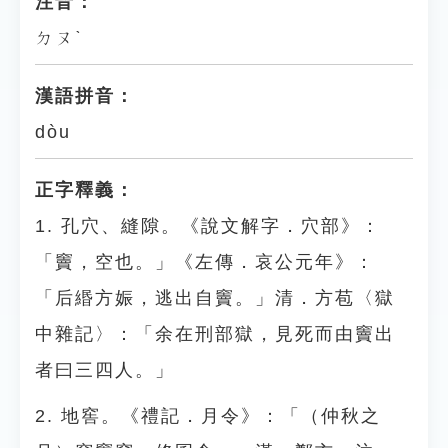
注音：
ㄉㄡˋ
漢語拼音：
dòu
正字釋義：
1. 孔穴、縫隙。《說文解字．穴部》：
「竇，空也。」《左傳．哀公元年》：
「后緡方娠，逃出自竇。」清．方苞〈獄
中雜記〉：「余在刑部獄，見死而由竇出
者曰三四人。」
2. 地窖。《禮記．月令》：「（仲秋之