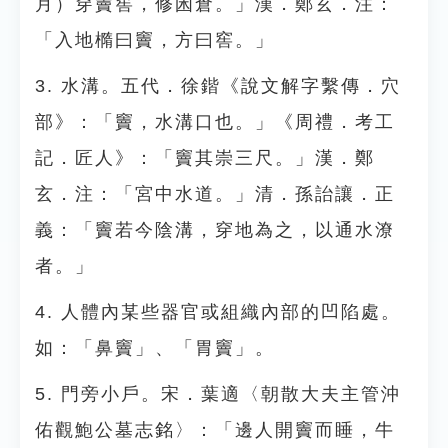
月）穿竇窖，修囷倉。」漢．鄭玄．注：
「入地橢曰竇，方曰窖。」
3. 水溝。五代．徐鍇《說文解字繫傳．穴
部》：「竇，水溝口也。」《周禮．考工
記．匠人》：「竇其崇三尺。」漢．鄭
玄．注：「宮中水道。」清．孫詒讓．正
義：「竇若今陰溝，穿地為之，以通水潦
者。」
4. 人體內某些器官或組織內部的凹陷處。
如：「鼻竇」、「胃竇」。
5. 門旁小戶。宋．葉適〈朝散大夫主管沖
佑觀鮑公墓志銘〉：「邊人開竇而睡，牛