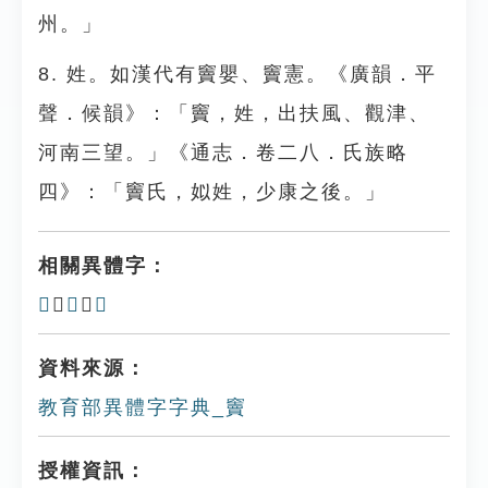
州。」
8. 姓。如漢代有竇嬰、竇憲。《廣韻．平
聲．候韻》：「竇，姓，出扶風、觀津、
河南三望。」《通志．卷二八．氏族略
四》：「竇氏，姒姓，少康之後。」
相關異體字：
𥩐
、
𥥨
、
𥥷
資料來源：
教育部異體字字典_竇
授權資訊：