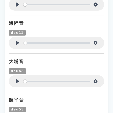
Play
Settings
海陸音
deu11
Play
Settings
大埔音
deu53
Play
Settings
饒平音
deu53