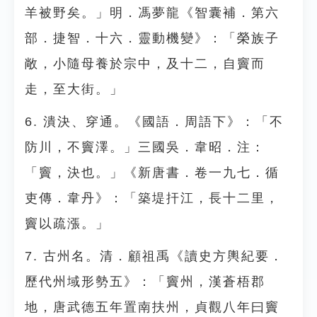
羊被野矣。」明．馮夢龍《智囊補．第六
部．捷智．十六．靈動機變》：「榮族子
敞，小隨母養於宗中，及十二，自竇而
走，至大街。」
6. 潰決、穿通。《國語．周語下》：「不
防川，不竇澤。」三國吳．韋昭．注：
「竇，決也。」《新唐書．卷一九七．循
吏傳．韋丹》：「築堤扞江，長十二里，
竇以疏漲。」
7. 古州名。清．顧祖禹《讀史方輿紀要．
歷代州域形勢五》：「竇州，漢蒼梧郡
地，唐武德五年置南扶州，貞觀八年曰竇