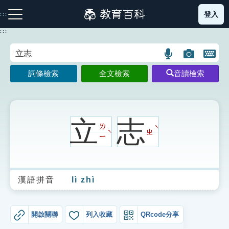
跳
登入
:::
到
主
:::
要
內
語
圖
開
容
注音索引圖示
筆畫索引圖示
部首索引表圖示
言
片
啟
詞條檢索
全文檢索
音讀檢索
搜
搜
鍵
尋
尋
盤
圖
圖
圖
示
示
示
立
志
ㄌ
ˋ
ㄓ
ˋ
ㄧ
網站導覽
漢語拼音
lì zhì
生字詞彙表
成語故事
開啟關聯
列入收藏
QRcode分享