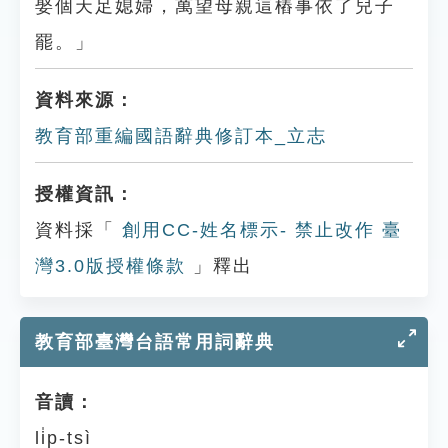
娶個天足媳婦，萬望母親這樁事依了兒子
罷。」
資料來源：
教育部重編國語辭典修訂本_立志
授權資訊：
資料採「
創用CC-姓名標示- 禁止改作 臺
灣3.0版授權條款
」釋出
教育部臺灣台語常用詞辭典
音讀：
li̍p-tsì