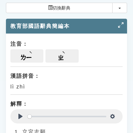
索引選單
切換
切換辭典
知識索引
教育部國語辭典簡編本
單字索引
生命大百科索引
注音：
遊戲專區
ㄌㄧ
ㄓ
教學應用
漢語拼音：
lì zhì
貓頭鷹博士
解釋：
Play
Settings
立定志願。