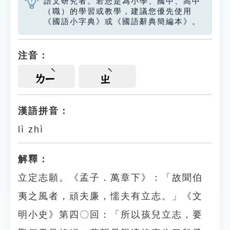
語文研究者。若您是為小學、國中、高中
（職）的學習或教學，建議您優先使用
《國語小字典》或《國語辭典簡編本》。
注音：
ㄌㄧ
ㄓ
漢語拼音：
lì zhì
解釋：
立定志願。《孟子．萬章下》：「故聞伯
夷之風者，頑夫廉，懦夫有立志。」《文
明小史》第四〇回：「所以孩兒立志，要