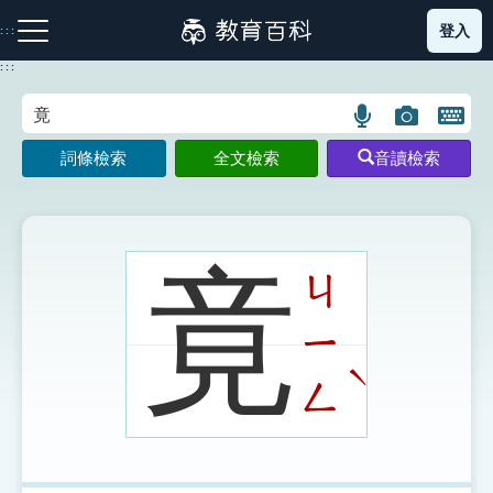
跳
登入
:::
到
主
:::
要
內
語
圖
開
容
注音索引圖示
筆畫索引圖示
部首索引表圖示
言
片
啟
詞條檢索
全文檢索
音讀檢索
搜
搜
鍵
尋
尋
盤
圖
圖
圖
示
示
示
竟
ㄐ
ㄧ
網站導覽
ˋ
ㄥ
生字詞彙表
成語故事