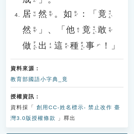
居
然
。
如
：「
竟
ㄐㄧㄥˋ
ㄖㄢˊ
ㄖㄨˊ
ㄐㄩ
然
」、「
他
竟
敢
ㄐㄧㄥˋ
ㄖㄢˊ
ㄍㄢˇ
ㄊㄚ
做
出
這
種
事
！」
ㄗㄨㄛˋ
ㄓㄨㄥˇ
ㄓㄜˋ
ㄔㄨ
ㄕˋ
資料來源：
教育部國語小字典_竟
授權資訊：
資料採「
創用CC-姓名標示- 禁止改作 臺
灣3.0版授權條款
」釋出