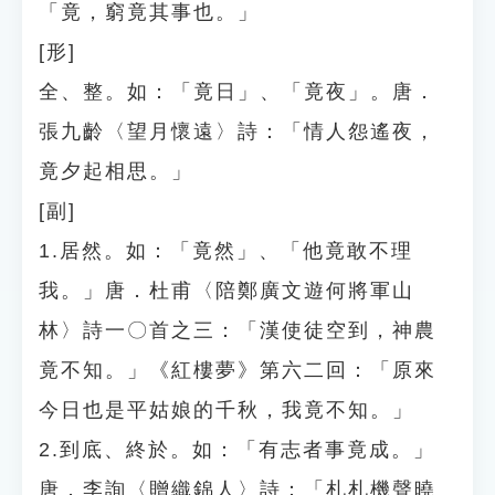
「竟，窮竟其事也。」
[形]
全、整。如：「竟日」、「竟夜」。唐．
張九齡〈望月懷遠〉詩：「情人怨遙夜，
竟夕起相思。」
[副]
1.居然。如：「竟然」、「他竟敢不理
我。」唐．杜甫〈陪鄭廣文遊何將軍山
林〉詩一〇首之三：「漢使徒空到，神農
竟不知。」《紅樓夢》第六二回：「原來
今日也是平姑娘的千秋，我竟不知。」
2.到底、終於。如：「有志者事竟成。」
唐．李詢〈贈織錦人〉詩：「札札機聲曉