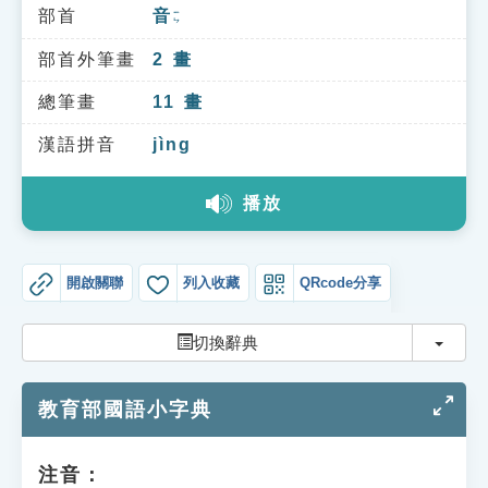
索引選單
部首
音
ㄧㄣ
知識索引
部首外筆畫
2
畫
單字索引
總筆畫
11
畫
生命大百科索引
漢語拼音
jìng
播放
遊戲專區
教學應用
開啟關聯
列入收藏
QRcode分享
貓頭鷹博士
切換
切換辭典
教育部國語小字典
注音：