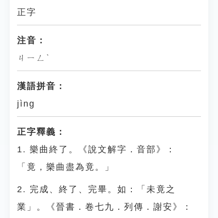
正字
注音：
ㄐㄧㄥˋ
漢語拼音：
jìng
正字釋義：
1. 樂曲終了。《說文解字．音部》：
「竟，樂曲盡為竟。」
2. 完成、終了、完畢。如：「未竟之
業」。《晉書．卷七九．列傳．謝安》：