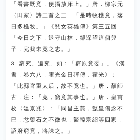
「看書既竟，便攝放床上。」唐．柳宗元
〈田家〉詩三首之三：「是時收穫竟，落
日多樵牧。」《兒女英雄傳》第三五回：
「今日之下，退守山林，卻深望這個兒
子，完我未竟之志。」
3. 窮究、追究。如：「窮原竟委」。《漢
書．卷六八．霍光金日磾傳．霍光》：
「此縣官重太后，故不竟也。」唐．顏師
古．注：「竟，窮竟其事也。」唐．皇甫
枚〈溫京兆〉：「同昌主薨，懿皇傷念不
已，忿藥石之不徵也，醫韓宗紹等四家，
詔府窮竟，將誅之。」