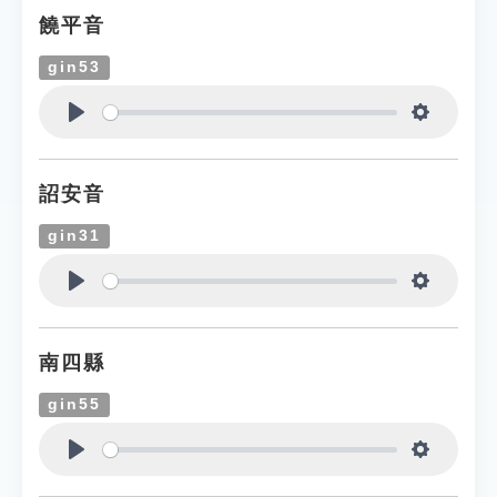
饒平音
gin53
Play
Settings
詔安音
gin31
Play
Settings
南四縣
gin55
Play
Settings