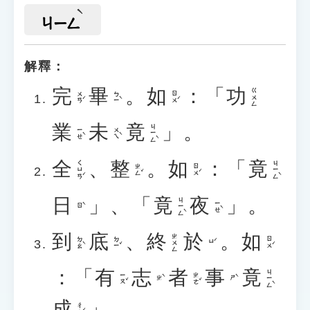
ㄐㄧㄥ
解釋：
完
畢
。
如
：「
功
ㄍㄨㄥ
ㄨㄢˊ
ㄅㄧˋ
ㄖㄨˊ
業
未
竟
」。
ㄐㄧㄥˋ
ㄧㄝˋ
ㄨㄟˋ
全
、
整
。
如
：「
竟
ㄑㄩㄢˊ
ㄐㄧㄥˋ
ㄓㄥˇ
ㄖㄨˊ
日
」、「
竟
夜
」。
ㄐㄧㄥˋ
ㄧㄝˋ
ㄖˋ
到
底
、
終
於
。
如
ㄓㄨㄥ
ㄉㄠˋ
ㄉㄧˇ
ㄖㄨˊ
ㄩˊ
：「
有
志
者
事
竟
ㄐㄧㄥˋ
ㄧㄡˇ
ㄓㄜˇ
ㄓˋ
ㄕˋ
成
」。
ㄔㄥˊ