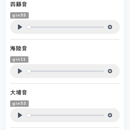
四縣音
gin55
Play
Settings
海陸音
gin11
Play
Settings
大埔音
gin53
Play
Settings