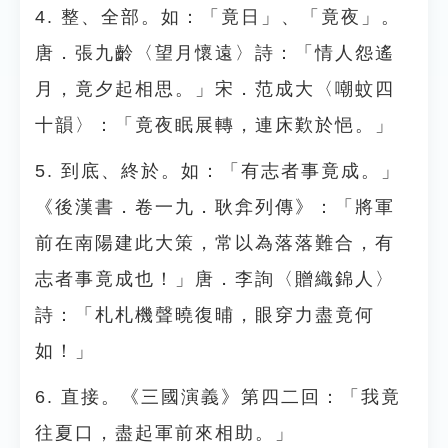
4. 整、全部。如：「竟日」、「竟夜」。
唐．張九齡〈望月懷遠〉詩：「情人怨遙
月，竟夕起相思。」宋．范成大〈嘲蚊四
十韻〉：「竟夜眠展轉，連床歎於悒。」
5. 到底、終於。如：「有志者事竟成。」
《後漢書．卷一九．耿弇列傳》：「將軍
前在南陽建此大策，常以為落落難合，有
志者事竟成也！」唐．李詢〈贈織錦人〉
詩：「札札機聲曉復晡，眼穿力盡竟何
如！」
6. 直接。《三國演義》第四二回：「我竟
往夏口，盡起軍前來相助。」