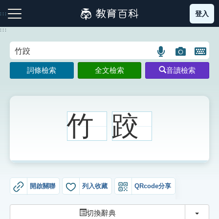
跳
登入
:::
到
主
:::
要
內
語
圖
開
容
注音索引圖示
筆畫索引圖示
部首索引表圖示
言
片
啟
詞條檢索
全文檢索
音讀檢索
搜
搜
鍵
尋
尋
盤
圖
圖
圖
示
示
示
竹
跤
網站導覽
生字詞彙表
開啟關聯
列入收藏
QRcode分享
成語故事
切換
切換辭典