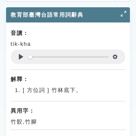
索引選單
教育部臺灣台語常用詞辭典
知識索引
單字索引
音讀：
生命大百科索引
tik-kha
遊戲專區
Play
Settings
教學應用
解釋：
貓頭鷹博士
[
方位詞
]
竹林底下。
異用字：
竹骹,竹腳