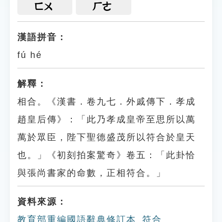
ㄈㄨ
ㄏㄜ
漢語拼音：
fú hé
解釋：
相合。《漢書．卷九七．外戚傳下．孝成
趙皇后傳》：「此乃孝成皇帝至思所以萬
萬於眾臣，陛下聖德盛茂所以符合於皇天
也。」《初刻拍案驚奇》卷五：「此卦恰
與張尚書家的命數，正相符合。」
資料來源：
教育部重編國語辭典修訂本_符合