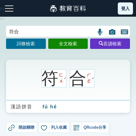
跳
登入
:::
到
主
:::
要
內
語
圖
開
容
注音索引圖示
筆畫索引圖示
部首索引表圖示
言
片
啟
詞條檢索
全文檢索
音讀檢索
搜
搜
鍵
尋
尋
盤
圖
圖
圖
示
示
示
符
合
ㄈ
ㄏ
ˊ
ˊ
ㄨ
ㄜ
網站導覽
漢語拼音
fú hé
生字詞彙表
成語故事
開啟關聯
列入收藏
QRcode分享