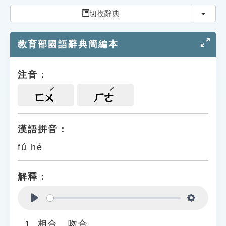
索引選單
切換
切換辭典
知識索引
教育部國語辭典簡編本
單字索引
生命大百科索引
注音：
遊戲專區
ㄈㄨ
ㄏㄜ
教學應用
漢語拼音：
fú hé
貓頭鷹博士
解釋：
Play
Settings
相合、吻合。