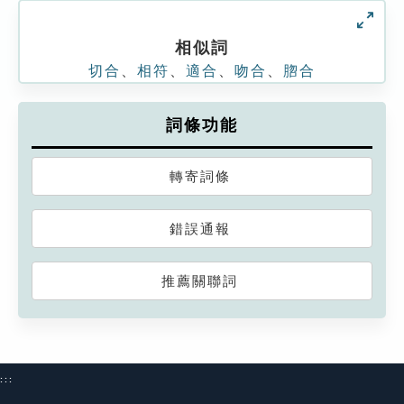
相似詞
切合
、
相符
、
適合
、
吻合
、
脗合
詞條功能
轉寄詞條
錯誤通報
推薦關聯詞
:::