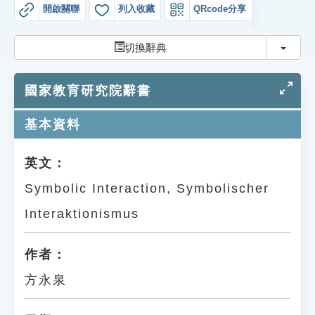
索引選單
開啟關聯
列入收藏
QRcode分享
知識索引
切換
切換辭典
單字索引
國家教育研究院辭書
生命大百科索引
基本資料
遊戲專區
英文：
教學應用
Symbolic Interaction, Symbolischer
貓頭鷹博士
Interaktionismus
作者：
方永泉