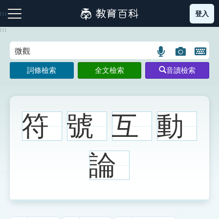
跳
登入
:::
到
主
:::
要
內
語
圖
開
容
注音索引圖示
筆畫索引圖示
部首索引表圖示
言
片
啟
詞條檢索
全文檢索
音讀檢索
搜
搜
鍵
尋
尋
盤
圖
圖
圖
示
示
示
符
號
互
動
網站導覽
論
生字詞彙表
成語故事